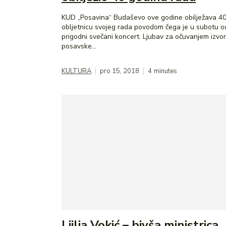
KUD „Posavina“ Budaševo ove godine obilježava 40
obljetnicu svojeg rada povodom čega je u subotu od
prigodni svečani koncert. Ljubav za očuvanjem izvorne
posavske...
KULTURA
pro 15, 2018
4
minutes
Ljilja Vokić – bivša ministrica