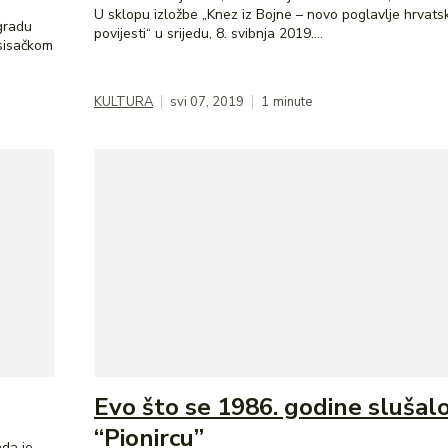
U sklopu izložbe „Knez iz Bojne – novo poglavlje hrvats
 gradu
povijesti“ u srijedu, 8. svibnja 2019....
 sisačkom
KULTURA
svi 07, 2019
1
minute
Evo što se 1986. godine slušal
“Pionircu”
ada je