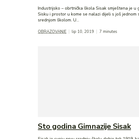
Industrijsko – obrtnička škola Sisak smještena je u
Sisku i prostor u kome se nalazi dijeli s još jednom
srednjom školom. U...
OBRAZOVANJE
lip 10, 2019
7
minutes
Sto godina Gimnazije Sisak
Sisak je svoju prvu srednju školu dobio tek 1919. k