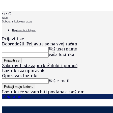
C
31.3
Sisak
Subota, 8 kolovoza, 2026
Registracija / Prijava
Prijaviti se
Dobrodošli! Prijavite se na svoj račun
Vaš username
vaša lozinka
Zaboravili ste zaporku? dobiti pomoć
Lozinka za oporavak
Oporavak lozinke
Vaš e-mail
Lozinka će se vam biti poslana e-poštom.
Siscia hr