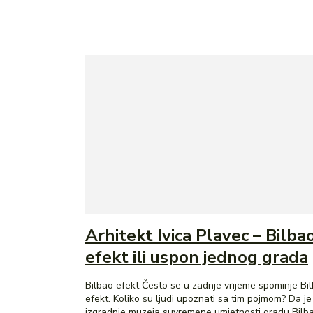
Arhitekt Ivica Plavec – Bilba
efekt ili uspon jednog grada
Bilbao efekt Često se u zadnje vrijeme spominje Bi
efekt. Koliko su ljudi upoznati sa tim pojmom? Da j
izgradnje muzeja suvremene umjetnosti gradu Bilbau