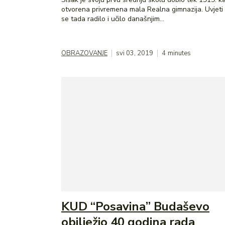
otvorena privremena mala Realna gimnazija. Uvjeti 
se tada radilo i učilo današnjim...
OBRAZOVANJE
svi 03, 2019
4
minutes
KUD “Posavina” Budaševo
obilježio 40 godina rada