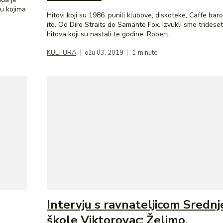
u kojima
Hitovi koji su 1986. punili klubove, diskoteke, Caffe bar
itd. Od Dire Straits do Samante Fox. Izvukli smo tridese
hitova koji su nastali te godine. Robert...
KULTURA
ožu 03, 2019
1
minute
Intervju s ravnateljicom Srednj
škole Viktorovac: Želimo,