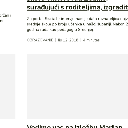
surađujući s roditeljima, izgraditi
.
ržan i
Za portal Siscia.hr intervju nam je dala ravnateljica naj
srednje škole po broju učenika u našoj županiji. Nakon 25
godina rada kao pedagog u Srednjoj...
OBRAZOVANJE
lis 12, 2018
4
minutes
Vodimo vas na izložbu Marijan