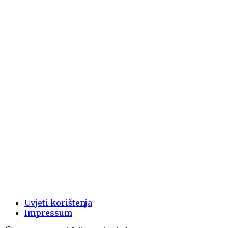
povratničku sezonu u Premijer ligi
30. srpnja 2026.
KUĆA STRIEGL PRED ZAVRŠETKOM CJELOVITE
OBNOVE
23. srpnja 2026.
Kviz niz Kupu – upoznajte Sisak na drugačiji nač
23. srpnja 2026.
Paket24 Premijer liga ponovno u Sisku: Poznat
su protivnici RK Sisak u Ligi B
21. lipnja 2026.
Uvjeti korištenja
Impressum