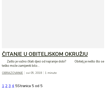
ČITANJE U OBITELJSKOM OKRUŽJU
Zašto je važno čitati djeci od najranije dobi? Obitelj je nešto što se
teško može zamijeniti bilo...
OBRAZOVANJE
svi 05, 2018
1
minute
1
2
3
4
5
Stranica 5 od 5