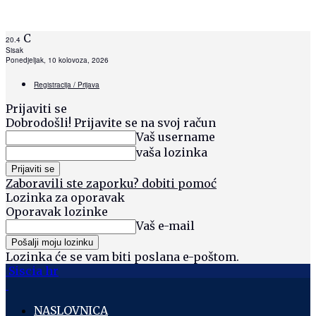
C
20.4
Sisak
Ponedjeljak, 10 kolovoza, 2026
Registracija / Prijava
Prijaviti se
Dobrodošli! Prijavite se na svoj račun
Vaš username
vaša lozinka
Zaboravili ste zaporku? dobiti pomoć
Lozinka za oporavak
Oporavak lozinke
Vaš e-mail
Lozinka će se vam biti poslana e-poštom.
Siscia hr
NASLOVNICA