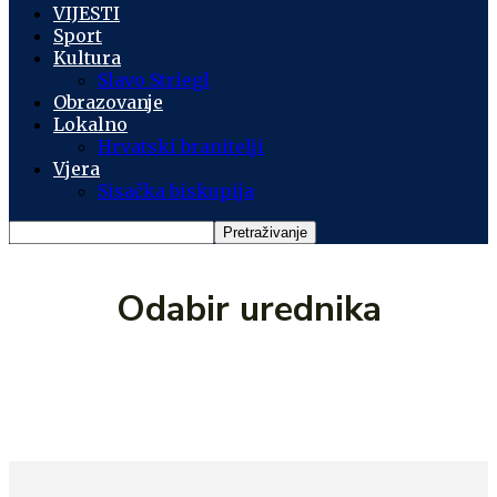
VIJESTI
Sport
Kultura
Slavo Striegl
Obrazovanje
Lokalno
Hrvatski branitelji
Vjera
Sisačka biskupija
Odabir urednika