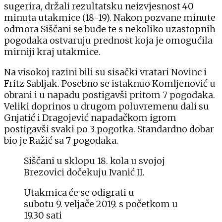
sugerira, držali rezultatsku neizvjesnost 40
minuta utakmice (18-19). Nakon pozvane minute
odmora Siščani se bude te s nekoliko uzastopnih
pogodaka ostvaruju prednost koja je omogućila
mirniji kraj utakmice.
Na visokoj razini bili su sisački vratari Novinc i
Fritz Sabljak. Posebno se istaknuo Komljenović u
obrani i u napadu postigavši pritom 7 pogodaka.
Veliki doprinos u drugom poluvremenu dali su
Gnjatić i Dragojević napadačkom igrom
postigavši svaki po 3 pogotka. Standardno dobar
bio je Ražić sa 7 pogodaka.
Siščani u sklopu 18. kola u svojoj
Brezovici dočekuju Ivanić II.
Utakmica će se odigrati u
subotu 9. veljače 2019. s početkom u
19.30 sati