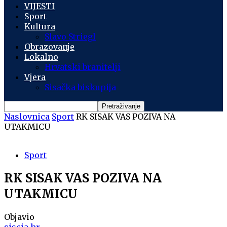
VIJESTI
Sport
Kultura
Slavo Striegl
Obrazovanje
Lokalno
Hrvatski branitelji
Vjera
Sisačka biskupija
Naslovnica
Sport
RK SISAK VAS POZIVA NA
UTAKMICU
Sport
RK SISAK VAS POZIVA NA
UTAKMICU
Objavio
siscia.hr