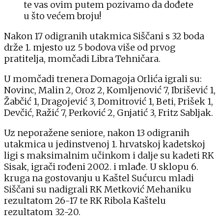
te vas ovim putem pozivamo da dođete
u što većem broju!
Nakon 17 odigranih utakmica Siščani s 32 boda
drže 1. mjesto uz 5 bodova više od prvog
pratitelja, momčadi Libra Tehničara.
U momčadi trenera Domagoja Orlića igrali su:
Novinc, Malin 2, Oroz 2, Komljenović 7, Ibrišević 1,
Žabčić 1, Dragojević 3, Domitrović 1, Beti, Prišek 1,
Devčić, Ražić 7, Perković 2, Gnjatić 3, Fritz Sabljak.
Uz neporažene seniore, nakon 13 odigranih
utakmica u jedinstvenoj 1. hrvatskoj kadetskoj
ligi s maksimalnim učinkom i dalje su kadeti RK
Sisak, igrači rođeni 2002. i mlađe. U sklopu 6.
kruga na gostovanju u Kaštel Sućurcu mladi
Siščani su nadigrali RK Metković Mehaniku
rezultatom 26-17 te RK Ribola Kaštelu
rezultatom 32-20.