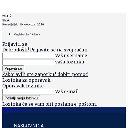
C
20.4
Sisak
Ponedjeljak, 10 kolovoza, 2026
Registracija / Prijava
Prijaviti se
Dobrodošli! Prijavite se na svoj račun
Vaš username
vaša lozinka
Zaboravili ste zaporku? dobiti pomoć
Lozinka za oporavak
Oporavak lozinke
Vaš e-mail
Lozinka će se vam biti poslana e-poštom.
Siscia hr
NASLOVNICA