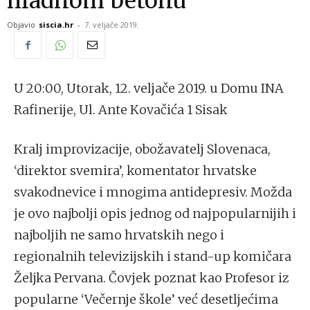
hladnom betonu“
Objavio
siscia.hr
-
7. veljače 2019.
U 20:00, Utorak, 12. veljače 2019. u
Domu INA
Rafinerije, Ul. Ante Kovačića 1 Sisak
Kralj improvizacije, obožavatelj Slovenaca,
‘direktor svemira’, komentator hrvatske
svakodnevice i mnogima antidepresiv. Možda
je ovo najbolji opis jednog od najpopularnijih i
najboljih ne samo hrvatskih nego i
regionalnih televizijskih i stand-up komičara
Željka Pervana. Čovjek poznat kao Profesor iz
popularne ‘Večernje škole’ već desetljećima