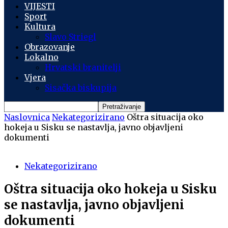
VIJESTI
Sport
Kultura
Slavo Striegl
Obrazovanje
Lokalno
Hrvatski branitelji
Vjera
Sisačka biskupija
Naslovnica
Nekategorizirano
Oštra situacija oko
hokeja u Sisku se nastavlja, javno objavljeni
dokumenti
Nekategorizirano
Oštra situacija oko hokeja u Sisku
se nastavlja, javno objavljeni
dokumenti