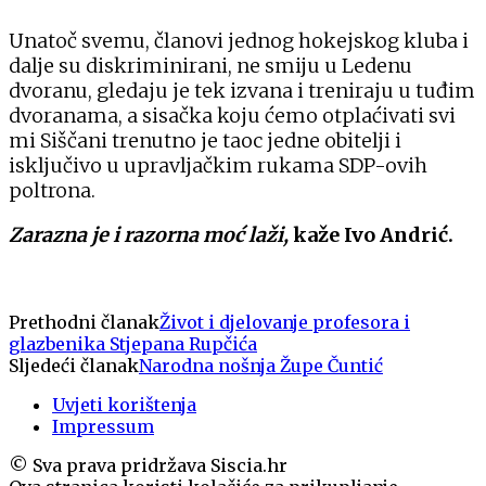
Unatoč svemu, članovi jednog hokejskog kluba i
dalje su diskriminirani, ne smiju u Ledenu
dvoranu, gledaju je tek izvana i treniraju u tuđim
dvoranama, a sisačka koju ćemo otplaćivati svi
mi Siščani trenutno je taoc jedne obitelji i
isključivo u upravljačkim rukama SDP-ovih
poltrona.
Zarazna je i razorna moć laži,
kaže Ivo Andrić.
Prethodni članak
Život i djelovanje profesora i
glazbenika Stjepana Rupčića
Sljedeći članak
Narodna nošnja Župe Čuntić
Uvjeti korištenja
Impressum
© Sva prava pridržava Siscia.hr