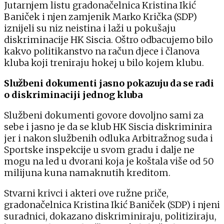
Jutarnjem listu gradonačelnica Kristina Ikić
Baniček i njen zamjenik Marko Krička (SDP)
iznijeli su niz neistina i laži u pokušaju
diskriminacije HK Siscia. Oštro odbacujemo bilo
kakvo politikanstvo na račun djece i članova
kluba koji treniraju hokej u bilo kojem klubu.
Službeni dokumenti jasno pokazuju da se radi
o diskriminaciji jednog kluba
Službeni dokumenti govore dovoljno sami za
sebe i jasno je da se klub HK Siscia diskriminira
jer i nakon službenih odluka Arbitražnog suda i
Sportske inspekcije u svom gradu i dalje ne
mogu na led u dvorani koja je koštala više od 50
milijuna kuna namaknutih kreditom.
Stvarni krivci i akteri ove ružne priče,
gradonačelnica Kristina Ikić Baniček (SDP) i njeni
suradnici, dokazano diskriminiraju, politiziraju,