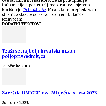
Ova stranica koristi kolačiće za prikupljanje
informacija o posjetiteljima stranice i njenom
korištenju:
Prikaži više
. Nastavkom pregleda web
stranice slažete se sa korištenjem kolačića.
Prihvaćam
DODATNI TEKSTOVI
Traži se najbolji hrvatski mladi
poljoprivrednik/ca
14. ožujka 2018.
Završila UNICEF-ova Mliječna staza 2023
26. rujna 2023.