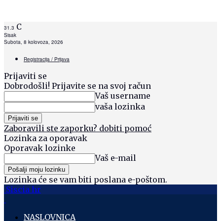
C
31.3
Sisak
Subota, 8 kolovoza, 2026
Registracija / Prijava
Prijaviti se
Dobrodošli! Prijavite se na svoj račun
Vaš username
vaša lozinka
Zaboravili ste zaporku? dobiti pomoć
Lozinka za oporavak
Oporavak lozinke
Vaš e-mail
Lozinka će se vam biti poslana e-poštom.
Siscia hr
NASLOVNICA