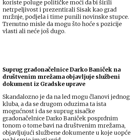
koriste poluge političke moći da bi širili
netrpeljivost i prezentirali Sisak kao grad
mržnje, podjela i time punili novinske stupce.
Trenutno misle da mogu što hoće s pozicije
vlasti ali neće još dugo.
Suprug gradonačelnice Darko Baniček na
društvenim mrežama objavljuje službeni
dokument iz Gradske uprave
Skandalozno je da na led mogu članovi jednog
kluba, a da se drugom oduzima ta ista
mogućnost i da se suprug sisačke
gradonačelnice Darko Baniček posprdnim
tonom o tome bavi na društvenim mrežama,
objavljujući službene dokumente u koje uopće
ne bi smio imati uvid.