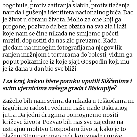
bogohule, protiv zatiranja slabih, protiv tlačenja
naroda i gušenja identiteta nacionalnog bića. Dao
je život u obranu života. Molio za one koji ga
progone, pozivao da bez obzira na sva zla i laži
koje nam se čine nikada ne smijemo početi
mrziti, dopustiti da nas zlo preuzme. Kada
gledam na mnogim fotografijama njegov lik
ranjen mržnjom i torturama do bolesti, vidim ga
poput pokaznice iz koje sjaji Gospodin koji mu
je iz dana u dan bio sve bliži.
I za kraj, kakvu biste poruku uputili Siščanima i
svim vjernicima našega grada i Biskupije?
Zaželio bih nam svima da nikada u teškoćama ne
izgubimo radost i vedrinu naše nade Uskrsnog
jutra. Da jedni drugima pomognemo nositi
križeve života. Pozvao bih nas sve zajedno na
ustrajnu molitvu Gospodaru života, kako je to
blaženi Stepinac znao reći, koji znade i može