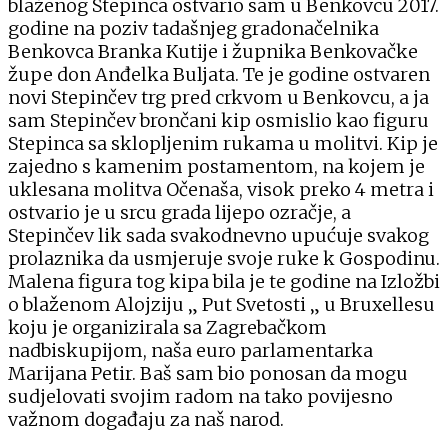
blaženog Stepinca ostvario sam u Benkovcu 2017.
godine na poziv tadašnjeg gradonačelnika
Benkovca Branka Kutije i župnika Benkovačke
župe don Anđelka Buljata. Te je godine ostvaren
novi Stepinčev trg pred crkvom u Benkovcu, a ja
sam Stepinčev brončani kip osmislio kao figuru
Stepinca sa sklopljenim rukama u molitvi. Kip je
zajedno s kamenim postamentom, na kojem je
uklesana molitva Očenaša, visok preko 4 metra i
ostvario je u srcu grada lijepo ozračje, a
Stepinčev lik sada svakodnevno upućuje svakog
prolaznika da usmjeruje svoje ruke k Gospodinu.
Malena figura tog kipa bila je te godine na Izložbi
o blaženom Alojziju „ Put Svetosti „ u Bruxellesu
koju je organizirala sa Zagrebačkom
nadbiskupijom, naša euro parlamentarka
Marijana Petir. Baš sam bio ponosan da mogu
sudjelovati svojim radom na tako povijesno
važnom događaju za naš narod.