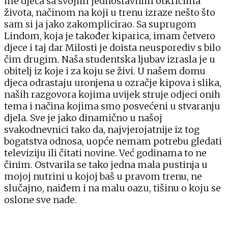
me djeca sa svojim jednostavnim otkrićima
života, načinom na koji u trenu izraze nešto što
sam si ja jako zakomplicirao. Sa suprugom
Lindom, koja je također kiparica, imam četvero
djece i taj dar Milosti je doista neusporediv s bilo
čim drugim. Naša studentska ljubav izrasla je u
obitelj iz koje i za koju se živi. U našem domu
djeca odrastaju uronjena u ozračje kipova i slika,
naših razgovora kojima uvijek struje odjeci onih
tema i načina kojima smo posvećeni u stvaranju
djela. Sve je jako dinamično u našoj
svakodnevnici tako da, najvjerojatnije iz tog
bogatstva odnosa, uopće nemam potrebu gledati
televiziju ili čitati novine. Već godinama to ne
činim. Ostvarila se tako jedna mala pustinja u
mojoj nutrini u kojoj baš u pravom trenu, ne
slučajno, naiđem i na malu oazu, tišinu o koju se
oslone sve nade.