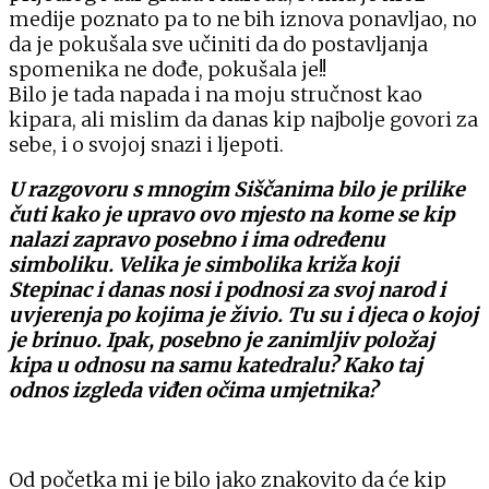
medije poznato pa to ne bih iznova ponavljao, no
da je pokušala sve učiniti da do postavljanja
spomenika ne dođe, pokušala je!!
Bilo je tada napada i na moju stručnost kao
kipara, ali mislim da danas kip najbolje govori za
sebe, i o svojoj snazi i ljepoti.
U razgovoru s mnogim Siščanima bilo je prilike
čuti kako je upravo ovo mjesto na kome se kip
nalazi zapravo posebno i ima određenu
simboliku. Velika je simbolika križa koji
Stepinac i danas nosi i podnosi za svoj narod i
uvjerenja po kojima je živio. Tu su i djeca o kojoj
je brinuo. Ipak, posebno je zanimljiv položaj
kipa u odnosu na samu katedralu? Kako taj
odnos izgleda viđen očima umjetnika?
Od početka mi je bilo jako znakovito da će kip