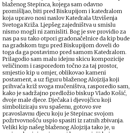
blaženog Stepinca, kojega sam odavno
promišljao, biti pred Biskupijom i katedralom
koja upravo nosi naslov Katedrala Uzvišenja
Svetoga Križa. Ljepšeg zajedništva u smislu
nismo mogli ni zamisliti. Bog je sve providio za
nas pa su tako otpori gradonačelnice da kip bude
na gradskom trgu pred Biskupijom doveli do
toga da ga postavimo pred samom Katedralom.
Prilagodio sam malu idejnu skicu kompozicije
veličinom i rasporedom točno za taj prostor,
smjestio kip u omjer, oblikovao kameni
postament, a uz figuru blaženog Alojzija koji
prihvaća križ svoga mučeništva, rasporedio sam,
kako je sadržajno predložio biskup Vlado Košić,
dvoje male djece. Dječaka i djevojčicu koji
simboliziraju svu spašenu, gotovo sve
pravoslavnu djecu koju je Stepinac svojom
požrtvovnošću uspio spasiti iz ratnih zbivanja.
Veliki kip našeg blaženog Alojzija tako je, u