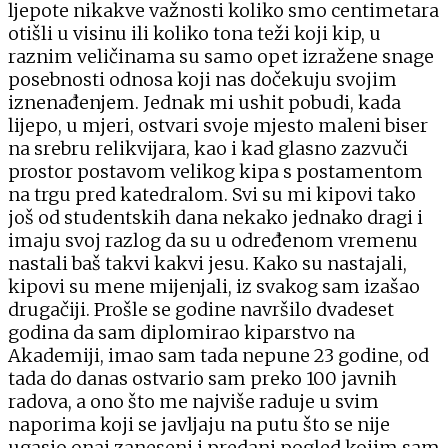
ljepote nikakve važnosti koliko smo centimetara
otišli u visinu ili koliko tona teži koji kip, u
raznim veličinama su samo opet izražene snage
posebnosti odnosa koji nas dočekuju svojim
iznenađenjem. Jednak mi ushit pobudi, kada
lijepo, u mjeri, ostvari svoje mjesto maleni biser
na srebru relikvijara, kao i kad glasno zazvuči
prostor postavom velikog kipa s postamentom
na trgu pred katedralom. Svi su mi kipovi tako
još od studentskih dana nekako jednako dragi i
imaju svoj razlog da su u određenom vremenu
nastali baš takvi kakvi jesu. Kako su nastajali,
kipovi su mene mijenjali, iz svakog sam izašao
drugačiji. Prošle se godine navršilo dvadeset
godina da sam diplomirao kiparstvo na
Akademiji, imao sam tada nepune 23 godine, od
tada do danas ostvario sam preko 100 javnih
radova, a ono što me najviše raduje u svim
naporima koji se javljaju na putu što se nije
ugasio onaj zaneseni i predani pogled kojim sam