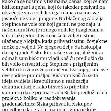
kako da se nosimo s težinama danas, koji će nam
biti kompas i utjeha, koji će također pozivati na
obraćenje srca onih koji ga i danas nakon sve
jasnoće ne vole i progone. No blaženog Alojzija
Stepinca ne vole oni koji ga niti ne poznaju, u
našem društvu je mnogo onih koji zagledani u
sliku laži jednostavno ne žele vidjeti istinu.
Blaženog Alojzija, kada prihvati istinu, čovjek ne
može ne voljeti. Na njegovu želju da biskupija
daruje gradu Sisku kip našeg svetog blaženika
odmah sam biskupu Vladi Košiću predložio da
bih volio ostvariti kip Stepinca s prigrljenim
velikim križem svoga mučeništva kojeg sam sve
ove godine promišljao. Biskupu Košiću se ta
ideja svidjela i krenuli smo u realizaciju
dokumentacije kako bi sve što prije bilo
spremno da se prema gradu Sisku predloži cijeli
projekt. S koliko je neodobravanja
gradonačelnica Siska prihvatila biskupov
prijedlog i dar gradu i narodu, svima je kroz