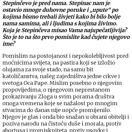
Stepinčevo je pred nama. Stepinac nam je
ostavio mnoge duhovne poruke i „upute“ po
kojima bismo trebali živjeti kako bi bilo bolje
nama samima, ali i ljudima s kojima živimo.
Koja je Stepinčeva misao Vama najupečatljivija?
Što je to na što prvo pomislite kad čujete njegovo
ime?
Pomislim na postojanost i nepokolebljivost pred
moćnicima svijeta, na pastira koji se izložio
olujama za svoje stado, na samu bit
katoličanstva, našeg zajedništva jedne crkve i
svetoga Oca Pape. Mislim posebno o njegovim
propovijedima, o njegovom neprestanom
prokazivanju Zloga u svim porama društva
onoga vremena koje se nažalost po mnogim
stvarima do danas nije uopće promijenilo.
Njegov je glas i onda bio snažan u obrani obitelji i
poziva narodu na čistoću duše i morala, protiv
abortusa i promiskuiteta, protiv psovke i