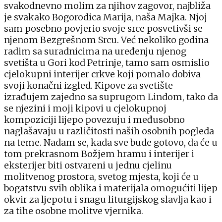
svakodnevno molim za njihov zagovor, najbliža
je svakako Bogorodica Marija, naša Majka. Njoj
sam posebno povjerio svoje srce posvetivši se
njenom Bezgrešnom Srcu. Već nekoliko godina
radim sa suradnicima na uređenju njenog
svetišta u Gori kod Petrinje, tamo sam osmislio
cjelokupni interijer crkve koji pomalo dobiva
svoji konačni izgled. Kipove za svetište
izrađujem zajedno sa suprugom Lindom, tako da
se njezini i moji kipovi u cjelokupnoj
kompoziciji lijepo povezuju i međusobno
naglašavaju u različitosti naših osobnih pogleda
na teme. Nadam se, kada sve bude gotovo, da će u
tom prekrasnom Božjem hramu i interijer i
eksterijer biti ostvareni u jednu cjelinu
molitvenog prostora, svetog mjesta, koji će u
bogatstvu svih oblika i materijala omogućiti lijep
okvir za ljepotu i snagu liturgijskog slavlja kao i
za tihe osobne molitve vjernika.