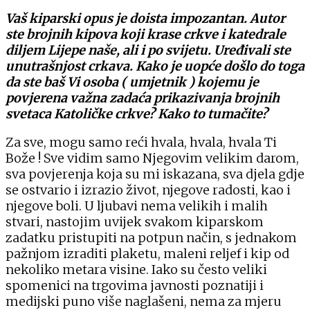
Vaš kiparski opus je doista impozantan. Autor
ste brojnih kipova koji krase crkve i katedrale
diljem Lijepe naše, ali i po svijetu. Uređivali ste
unutrašnjost crkava. Kako je uopće došlo do toga
da ste baš Vi osoba ( umjetnik ) kojemu je
povjerena važna zadaća prikazivanja brojnih
svetaca Katoličke crkve? Kako to tumačite?
Za sve, mogu samo reći hvala, hvala, hvala Ti
Bože ! Sve vidim samo Njegovim velikim darom,
sva povjerenja koja su mi iskazana, sva djela gdje
se ostvario i izrazio život, njegove radosti, kao i
njegove boli. U ljubavi nema velikih i malih
stvari, nastojim uvijek svakom kiparskom
zadatku pristupiti na potpun način, s jednakom
pažnjom izraditi plaketu, maleni reljef i kip od
nekoliko metara visine. Iako su često veliki
spomenici na trgovima javnosti poznatiji i
medijski puno više naglašeni, nema za mjeru