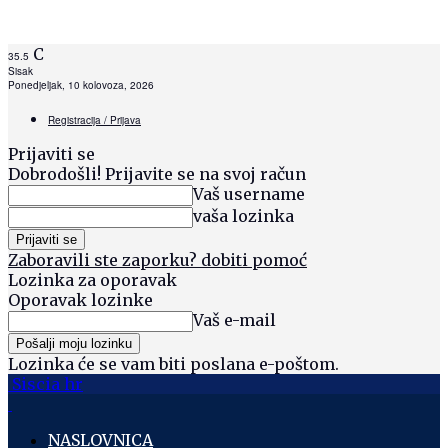
C
35.5
Sisak
Ponedjeljak, 10 kolovoza, 2026
Registracija / Prijava
Prijaviti se
Dobrodošli! Prijavite se na svoj račun
Vaš username
vaša lozinka
Zaboravili ste zaporku? dobiti pomoć
Lozinka za oporavak
Oporavak lozinke
Vaš e-mail
Lozinka će se vam biti poslana e-poštom.
Siscia hr
NASLOVNICA