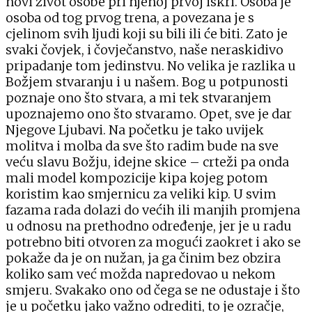
novi život osobe pri njenoj prvoj iskri. Osoba je
osoba od tog prvog trena, a povezana je s
cjelinom svih ljudi koji su bili ili će biti. Zato je
svaki čovjek, i čovječanstvo, naše neraskidivo
pripadanje tom jedinstvu. No velika je razlika u
Božjem stvaranju i u našem. Bog u potpunosti
poznaje ono što stvara, a mi tek stvaranjem
upoznajemo ono što stvaramo. Opet, sve je dar
Njegove Ljubavi. Na početku je tako uvijek
molitva i molba da sve što radim bude na sve
veću slavu Božju, idejne skice – crteži pa onda
mali model kompozicije kipa kojeg potom
koristim kao smjernicu za veliki kip. U svim
fazama rada dolazi do većih ili manjih promjena
u odnosu na prethodno određenje, jer je u radu
potrebno biti otvoren za mogući zaokret i ako se
pokaže da je on nužan, ja ga činim bez obzira
koliko sam već možda napredovao u nekom
smjeru. Svakako ono od čega se ne odustaje i što
je u početku jako važno odrediti, to je ozračje,