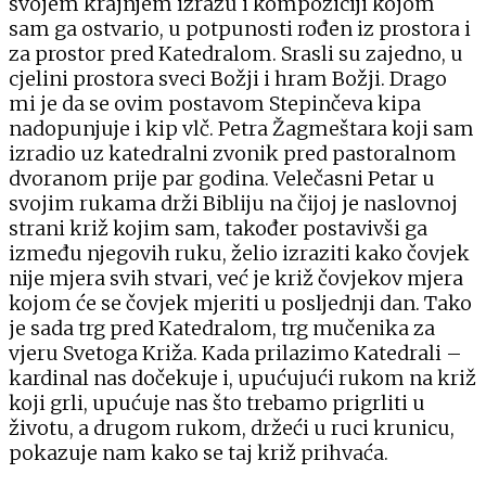
svojem krajnjem izrazu i kompoziciji kojom
sam ga ostvario, u potpunosti rođen iz prostora i
za prostor pred Katedralom. Srasli su zajedno, u
cjelini prostora sveci Božji i hram Božji. Drago
mi je da se ovim postavom Stepinčeva kipa
nadopunjuje i kip vlč. Petra Žagmeštara koji sam
izradio uz katedralni zvonik pred pastoralnom
dvoranom prije par godina. Velečasni Petar u
svojim rukama drži Bibliju na čijoj je naslovnoj
strani križ kojim sam, također postavivši ga
između njegovih ruku, želio izraziti kako čovjek
nije mjera svih stvari, već je križ čovjekov mjera
kojom će se čovjek mjeriti u posljednji dan. Tako
je sada trg pred Katedralom, trg mučenika za
vjeru Svetoga Križa. Kada prilazimo Katedrali –
kardinal nas dočekuje i, upućujući rukom na križ
koji grli, upućuje nas što trebamo prigrliti u
životu, a drugom rukom, držeći u ruci krunicu,
pokazuje nam kako se taj križ prihvaća.