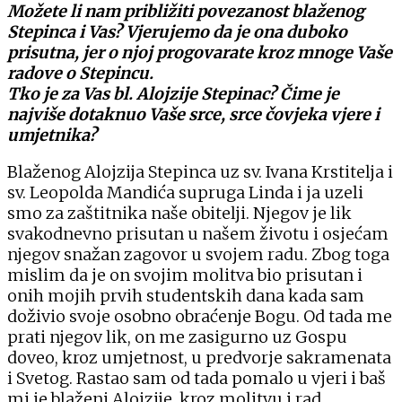
Možete li nam približiti povezanost blaženog
Stepinca i Vas? Vjerujemo da je ona duboko
prisutna, jer o njoj progovarate kroz mnoge Vaše
radove o Stepincu.
Tko je za Vas bl. Alojzije Stepinac? Čime je
najviše dotaknuo Vaše srce, srce čovjeka vjere i
umjetnika?
Blaženog Alojzija Stepinca uz sv. Ivana Krstitelja i
sv. Leopolda Mandića supruga Linda i ja uzeli
smo za zaštitnika naše obitelji. Njegov je lik
svakodnevno prisutan u našem životu i osjećam
njegov snažan zagovor u svojem radu. Zbog toga
mislim da je on svojim molitva bio prisutan i
onih mojih prvih studentskih dana kada sam
doživio svoje osobno obraćenje Bogu. Od tada me
prati njegov lik, on me zasigurno uz Gospu
doveo, kroz umjetnost, u predvorje sakramenata
i Svetog. Rastao sam od tada pomalo u vjeri i baš
mi je blaženi Alojzije, kroz molitvu i rad,