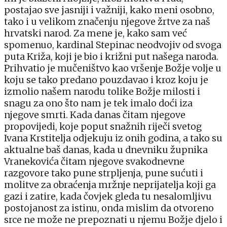
postajao sve jasniji i važniji, kako meni osobno,
tako i u velikom značenju njegove žrtve za naš
hrvatski narod. Za mene je, kako sam već
spomenuo, kardinal Stepinac neodvojiv od svoga
puta Križa, koji je bio i križni put našega naroda.
Prihvatio je mučeništvo kao vršenje Božje volje u
koju se tako predano pouzdavao i kroz koju je
izmolio našem narodu tolike Božje milosti i
snagu za ono što nam je tek imalo doći iza
njegove smrti. Kada danas čitam njegove
propovijedi, koje poput snažnih riječi svetog
Ivana Krstitelja odjekuju iz onih godina, a tako su
aktualne baš danas, kada u dnevniku župnika
Vranekovića čitam njegove svakodnevne
razgovore tako pune strpljenja, pune sućuti i
molitve za obraćenja mržnje neprijatelja koji ga
gazi i zatire, kada čovjek gleda tu nesalomljivu
postojanost za istinu, onda mislim da otvoreno
srce ne može ne prepoznati u njemu Božje djelo i