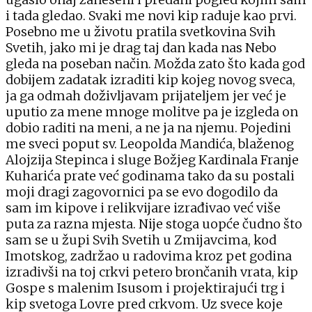
i tada gledao. Svaki me novi kip raduje kao prvi.
Posebno me u životu pratila svetkovina Svih
Svetih, jako mi je drag taj dan kada nas Nebo
gleda na poseban način. Možda zato što kada god
dobijem zadatak izraditi kip kojeg novog sveca,
ja ga odmah doživljavam prijateljem jer već je
uputio za mene mnoge molitve pa je izgleda on
dobio raditi na meni, a ne ja na njemu. Pojedini
me sveci poput sv. Leopolda Mandića, blaženog
Alojzija Stepinca i sluge Božjeg Kardinala Franje
Kuharića prate već godinama tako da su postali
moji dragi zagovornici pa se evo dogodilo da
sam im kipove i relikvijare izrađivao već više
puta za razna mjesta. Nije stoga uopće čudno što
sam se u župi Svih Svetih u Zmijavcima, kod
Imotskog, zadržao u radovima kroz pet godina
izradivši na toj crkvi petero brončanih vrata, kip
Gospe s malenim Isusom i projektirajući trg i
kip svetoga Lovre pred crkvom. Uz svece koje