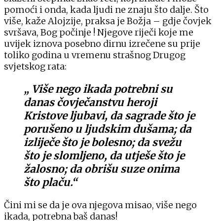
pomoći i onda, kada ljudi ne znaju što dalje. Što
više, kaže Alojzije, praksa je Božja – gdje čovjek
svršava, Bog počinje ! Njegove riječi koje me
uvijek iznova posebno dirnu izrečene su prije
toliko godina u vremenu strašnog Drugog
svjetskog rata:
„ Više nego ikada potrebni su
danas čovječanstvu heroji
Kristove ljubavi, da sagrade što je
porušeno u ljudskim dušama; da
izliječe što je bolesno; da svežu
što je slomljeno, da utješe što je
žalosno; da obrišu suze onima
što plaču.“
Čini mi se da je ova njegova misao, više nego
ikada, potrebna baš danas!