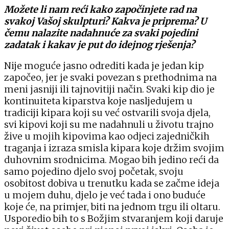
Možete li nam reći kako započinjete rad na
svakoj Vašoj skulpturi? Kakva je priprema? U
čemu nalazite nadahnuće za svaki pojedini
zadatak i kakav je put do idejnog rješenja?
Nije moguće jasno odrediti kada je jedan kip
započeo, jer je svaki povezan s prethodnima na
meni jasniji ili tajnovitiji način. Svaki kip dio je
kontinuiteta kiparstva koje nasljedujem u
tradiciji kipara koji su već ostvarili svoja djela,
svi kipovi koji su me nadahnuli u životu trajno
žive u mojih kipovima kao odjeci zajedničkih
traganja i izraza smisla kipara koje držim svojim
duhovnim srodnicima. Mogao bih jedino reći da
samo pojedino djelo svoj početak, svoju
osobitost dobiva u trenutku kada se začme ideja
u mojem duhu, djelo je već tada i ono buduće
koje će, na primjer, biti na jednom trgu ili oltaru.
Usporedio bih to s Božjim stvaranjem koji daruje