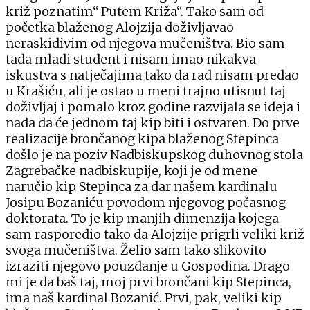
križ poznatim“ Putem Križa“. Tako sam od
početka blaženog Alojzija doživljavao
neraskidivim od njegova mučeništva. Bio sam
tada mladi student i nisam imao nikakva
iskustva s natječajima tako da rad nisam predao
u Krašiću, ali je ostao u meni trajno utisnut taj
doživljaj i pomalo kroz godine razvijala se ideja i
nada da će jednom taj kip biti i ostvaren. Do prve
realizacije brončanog kipa blaženog Stepinca
došlo je na poziv Nadbiskupskog duhovnog stola
Zagrebačke nadbiskupije, koji je od mene
naručio kip Stepinca za dar našem kardinalu
Josipu Bozaniću povodom njegovog počasnog
doktorata. To je kip manjih dimenzija kojega
sam rasporedio tako da Alojzije prigrli veliki križ
svoga mučeništva. Želio sam tako slikovito
izraziti njegovo pouzdanje u Gospodina. Drago
mi je da baš taj, moj prvi brončani kip Stepinca,
ima naš kardinal Bozanić. Prvi, pak, veliki kip