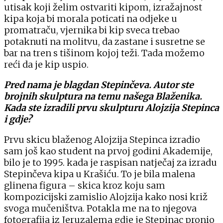
utisak koji želim ostvariti kipom, izražajnost
kipa koja bi morala poticati na odjeke u
promatraču, vjernika bi kip sveca trebao
potaknuti na molitvu, da zastane i susretne se
bar na tren s tišinom kojoj teži. Tada možemo
reći da je kip uspio.
Pred nama je blagdan Stepinčeva. Autor ste
brojnih skulptura na temu našega Blaženika.
Kada ste izradili prvu skulpturu Alojzija Stepinca
i gdje?
Prvu skicu blaženog Alojzija Stepinca izradio
sam još kao student na prvoj godini Akademije,
bilo je to 1995. kada je raspisan natječaj za izradu
Stepinčeva kipa u Krašiću. To je bila malena
glinena figura – skica kroz koju sam
kompozicijski zamislio Alojzija kako nosi križ
svoga mučeništva. Potakla me na to njegova
fotografija iz Jeruzalema gdje je Stepinac pronio