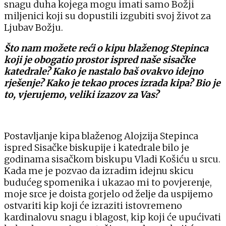
snagu duha kojega mogu imati samo Božji
miljenici koji su dopustili izgubiti svoj život za
Ljubav Božju.
Što nam možete reći o kipu blaženog Stepinca
koji je obogatio prostor ispred naše sisačke
katedrale? Kako je nastalo baš ovakvo idejno
rješenje? Kako je tekao proces izrada kipa? Bio je
to, vjerujemo, veliki izazov za Vas?
Postavljanje kipa blaženog Alojzija Stepinca
ispred Sisačke biskupije i katedrale bilo je
godinama sisačkom biskupu Vladi Košiću u srcu.
Kada me je pozvao da izradim idejnu skicu
budućeg spomenika i ukazao mi to povjerenje,
moje srce je doista gorjelo od želje da uspijemo
ostvariti kip koji će izraziti istovremeno
kardinalovu snagu i blagost, kip koji će upućivati