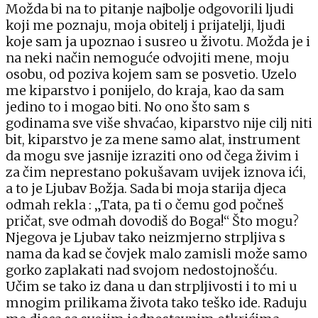
Možda bi na to pitanje najbolje odgovorili ljudi
koji me poznaju, moja obitelj i prijatelji, ljudi
koje sam ja upoznao i susreo u životu. Možda je i
na neki način nemoguće odvojiti mene, moju
osobu, od poziva kojem sam se posvetio. Uzelo
me kiparstvo i ponijelo, do kraja, kao da sam
jedino to i mogao biti. No ono što sam s
godinama sve više shvaćao, kiparstvo nije cilj niti
bit, kiparstvo je za mene samo alat, instrument
da mogu sve jasnije izraziti ono od čega živim i
za čim neprestano pokušavam uvijek iznova ići,
a to je Ljubav Božja. Sada bi moja starija djeca
odmah rekla : „Tata, pa ti o čemu god počneš
pričat, sve odmah dovodiš do Boga!“ Što mogu?
Njegova je Ljubav tako neizmjerno strpljiva s
nama da kad se čovjek malo zamisli može samo
gorko zaplakati nad svojom nedostojnošću.
Učim se tako iz dana u dan strpljivosti i to mi u
mnogim prilikama života tako teško ide. Raduju