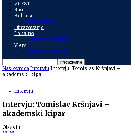
VIJESTI
Sport
Kultura
Slavo Striegl
Obrazovanje
Lokalno
Hrvatski branitelji
Vjera
Sisačka biskupija
Naslovnica
Intervju
Intervju: Tomislav Kršnjavi –
akademski kipar
Intervju
Intervju: Tomislav Kršnjavi –
akademski kipar
Objavio
M. M.