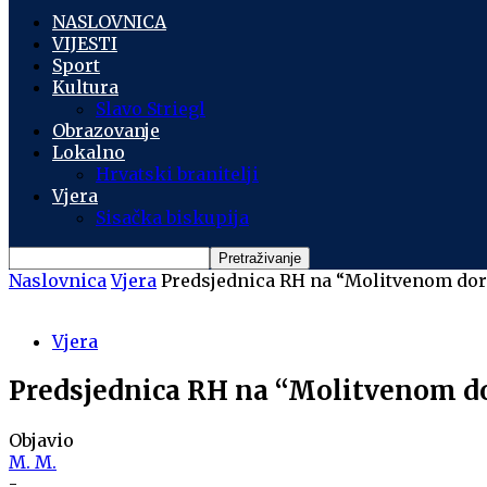
NASLOVNICA
VIJESTI
Sport
Kultura
Slavo Striegl
Obrazovanje
Lokalno
Hrvatski branitelji
Vjera
Sisačka biskupija
Naslovnica
Vjera
Predsjednica RH na “Molitvenom doru
Vjera
Predsjednica RH na “Molitvenom do
Objavio
M. M.
-