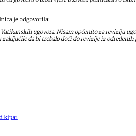
nica je odgovorila:
ju Vatikanskih ugovora. Nisam općenito za reviziju ug
ključile da bi trebalo doći do revizije iz određenih 
i kipar