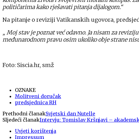
političarima kako rješavati pitanja dijalogom.“
Na pitanje o reviziji Vatikanskih ugovora, predsjed
„ Moj stav je poznat već odavno. Ja nisam za revizi
međunarodnom pravu osim ukoliko obje strane nisu za
Foto: Siscia.hr, smž
OZNAKE
Molitveni doručak
predsjednica RH
Prethodni članak
Svjetski dan Nutelle
Sljedeći članak
Intervju: Tomislav Kršnjavi – akademsk
Uvjeti korištenja
Impressum