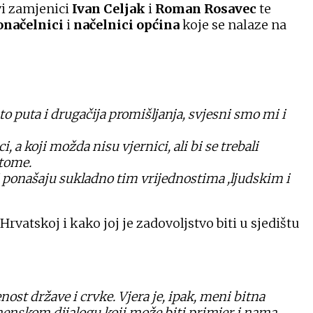
vi zamjenici
Ivan Celjak
i
Roman Rosavec
te
onačelnici
i
načelnici općina
koje se nalaze na
to puta i drugačija promišljanja, svjesni smo mi i
a koji možda nisu vjernici, ali bi se trebali
 tome.
ri ponašaju sukladno tim vrijednostima ,ljudskim i
vatskoj i kako joj je zadovoljstvo biti u sjedištu
ost države i crvke. Vjera je, ipak, meni bitna
umenskom dijalogu koji može biti primjer i nama