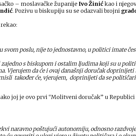
isačko – moslavačke županije
Ivo Žinić
kao i njego
ndić
. Pozivu u biskupiju su se odazvali brojni
grad
 rekao:
 svom poslu, nije to jednostavno, u politici imate čes
edno s biskupom i ostalim ljudima koji su u politici, 
. Vjerujem da će i ovaj današnji doručak doprinijeti
isli također će, vjerujem, doprinijeti da se političa
o joj je ovo prvi “Molitveni doručak” u Republici Hr
 crkvi naravno poštujući autonomiju, odnosno razdvojen
 ću govoriti o ulozi vjere u životu političara i o ek