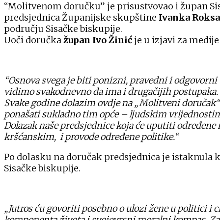
“Molitvenom doručku” je prisustvovao i župan S
predsjednica Županijske skupštine
Ivanka Roksa
području Sisačke biskupije.
Uoči doručka
župan Ivo Žinić
je u izjavi za medije
“Osnova svega je biti ponizni, pravedni i odgovorni u
vidimo svakodnevno da ima i drugačijih postupaka.
Svake godine dolazim ovdje na „Molitveni doručak“ zaj
ponašati sukladno tim opće – ljudskim vrijednostima
Dolazak naše predsjednice koja će uputiti određene m
kršćanskim, i provode određene politike.“
Po dolasku na doručak predsjednica je istaknula kak
Sisačke biskupije.
„Jutros ću govoriti posebno o ulozi žene u politici i
komponenta života i svojevrsni moralni kompas. Zato