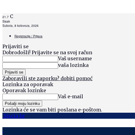
C
21.7
Sisak
Subota, 8 kolovoza, 2026
Registracija / Prijava
Prijaviti se
Dobrodošli! Prijavite se na svoj račun
Vaš username
vaša lozinka
Zaboravili ste zaporku? dobiti pomoć
Lozinka za oporavak
Oporavak lozinke
Vaš e-mail
Lozinka će se vam biti poslana e-poštom.
Siscia hr