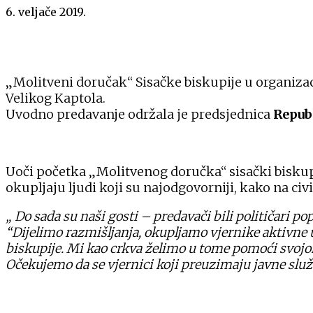
6. veljače 2019.
„Molitveni doručak“ Sisačke biskupije u organizac
Velikog Kaptola.
Uvodno predavanje održala je predsjednica
Repub
Uoči početka „Molitvenog doručka“ sisački bisku
okupljaju ljudi koji su najodgovorniji, kako na civ
„ Do sada su naši gosti – predavači bili političari po
“Dijelimo razmišljanja, okupljamo vjernike aktivne u
biskupije. Mi kao crkva želimo u tome pomoći svoj
Očekujemo da se vjernici koji preuzimaju javne služb