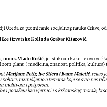
iji Ureda za promicanje socijalnog nauka Crkve, od
like Hrvatske Kolinda Grabar Kitarović.
p,
mons. Vlado Košić,
je istaknuo kako je ovo već 
ilnom planu ( medicina, znanost, politika, kultura) t
put
Marijane Petir, Ive Stiera i Ivane
Maletić
, rekao j
 politici, razmišljamo o temama koje se svih nas tiču
om molitvom i potporom.
e i ponašaju kao vjernici i s kršćanskog morala, kršć