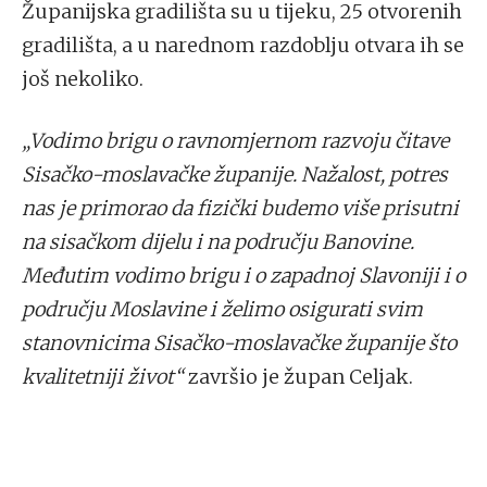
Županijska gradilišta su u tijeku, 25 otvorenih
gradilišta, a u narednom razdoblju otvara ih se
još nekoliko.
„Vodimo brigu o ravnomjernom razvoju čitave
Sisačko-moslavačke županije. Nažalost, potres
nas je primorao da fizički budemo više prisutni
na sisačkom dijelu i na području Banovine.
Međutim vodimo brigu i o zapadnoj Slavoniji i o
području Moslavine i želimo osigurati svim
stanovnicima Sisačko-moslavačke županije što
kvalitetniji život“
završio je župan Celjak.