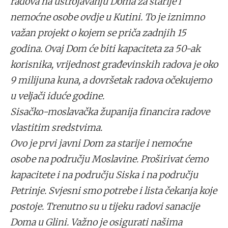
radova na ustrojavanju Doma za starije i
nemoćne osobe ovdje u Kutini. To je iznimno
važan projekt o kojem se priča zadnjih 15
godina. Ovaj Dom će biti kapaciteta za 50-ak
korisnika, vrijednost građevinskih radova je oko
9 milijuna kuna, a dovršetak radova očekujemo
u veljači iduće godine.
Sisačko-moslavačka županija financira radove
vlastitim sredstvima.
Ovo je prvi javni Dom za starije i nemoćne
osobe na području Moslavine. Proširivat ćemo
kapacitete i na području Siska i na području
Petrinje. Svjesni smo potrebe i lista čekanja koje
postoje. Trenutno su u tijeku radovi sanacije
Doma u Glini. Važno je osigurati našima