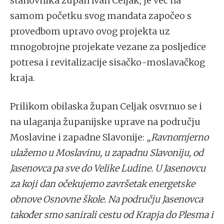
stanovnika župan Ivan Celjak, je već na
samom početku svog mandata započeo s
provedbom upravo ovog projekta uz
mnogobrojne projekate vezane za posljedice
potresa i revitalizacije sisačko-moslavačkog
kraja.
Prilikom obilaska župan Celjak osvrnuo se i
na ulaganja županijske uprave na području
Moslavine i zapadne Slavonije:
„Ravnomjerno
ulažemo u Moslavinu, u zapadnu Slavoniju, od
Jasenovca pa sve do Velike Ludine. U Jasenovcu
za koji dan očekujemo završetak energetske
obnove Osnovne škole. Na području Jasenovca
također smo sanirali cestu od Krapja do Plesma i