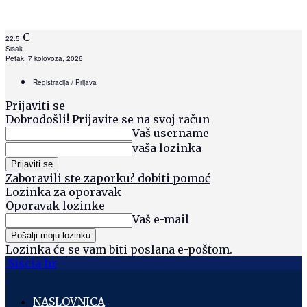
C
22.5
Sisak
Petak, 7 kolovoza, 2026
Registracija / Prijava
Prijaviti se
Dobrodošli! Prijavite se na svoj račun
Vaš username
vaša lozinka
Zaboravili ste zaporku? dobiti pomoć
Lozinka za oporavak
Oporavak lozinke
Vaš e-mail
Lozinka će se vam biti poslana e-poštom.
Siscia hr
NASLOVNICA