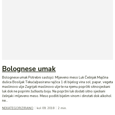
Bolognese umak
Bolognese umak Potrebni sastojci: Mljeveno meso Luk Češnjak Majčina
dušica Bosiljak Tekuća/pasirana rajčica 1 dl bijelog vina sol, papar, vegeta
maslinovo ulje Zagrijati maslinovo ulje te na njemu popržiti sitnosjeckani
luk dok ne poprimi žučkastu boju. Na popržni luk dodati sitno sjeckani
češnjak i mljeveno meso. Meso podliti bijelim vinom i dinstati dok alkohol
ne...
NEKATEGORIZIRANO
kol 09, 2018
2
min.