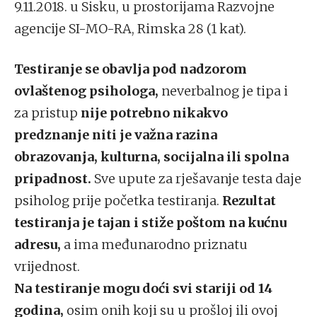
9.11.2018. u Sisku, u prostorijama Razvojne
agencije SI-MO-RA, Rimska 28 (1 kat).
Testiranje se obavlja pod nadzorom
ovlaštenog psihologa,
neverbalnog je tipa i
za pristup
nije potrebno nikakvo
predznanje niti je važna razina
obrazovanja, kulturna, socijalna ili spolna
pripadnost.
Sve upute za rješavanje testa daje
psiholog prije početka testiranja.
Rezultat
testiranja je tajan i stiže poštom na kućnu
adresu,
a ima međunarodno priznatu
vrijednost.
Na testiranje mogu doći svi stariji od 14
godina,
osim onih koji su u prošloj ili ovoj