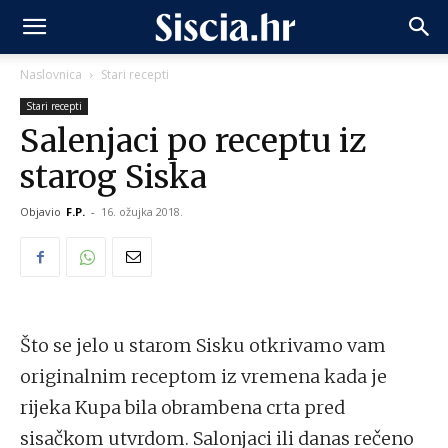
Naslovnica
Stari recepti
Stari recepti
Salenjaci po receptu iz
starog Siska
Objavio
F.P.
-
16. ožujka 2018.
Što se jelo u starom Sisku otkrivamo vam
originalnim receptom iz vremena kada je
rijeka Kupa bila obrambena crta pred
sisačkom utvrdom.
Salonjaci ili danas rečeno