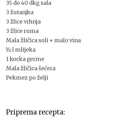
35 do 40 dkg sala
3 žutanjka
3 žlice vrhnja
3 žlice ruma
Mala žličica soli + malo vina
½ l mlijeka
1 kocka germe
Mala žličica šećera
Pekmez po želji
Priprema recepta: