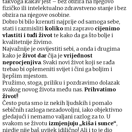
takvoga kakav jest – bez obzira na njegovo
fizičko ili intelektualno zdravstveno stanje i bez
obzira na njegove osobine.
Dobro bi bilo krenuti najprije od samoga sebe,
stati i razmisliti
koliko
mi zapravo
cijenimo
vlastiti i tuđi život
te kako da ga što bolje i
kvalitetnije živimo.
Najvažnije je osvijestiti sebi, a onda i drugima
kako je
život dar
čija je
vrijednost
neprocjenjiva
. Svaki novi život koji se rađa
trebao bi oplemeniti svijet i čini ga boljim i
ljepšim mjestom.
Pružimo, stoga, priliku i pozdravimo dolazak
svakog novog života među nas.
Prihvatimo
život
!!
Često puta smo iz nekih ljudskih i pomalo
sebičnih razloga nezadovoljni, iako objektivno
gledajući i nemamo valjani razlog za to. U
svakom se životu
izmjenjuju „kiša i sunce“
,
nigdje nije baš uvijek idilično! Ali i to je dio