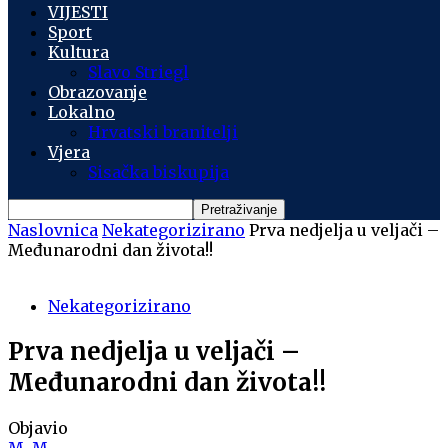
VIJESTI
Sport
Kultura
Slavo Striegl
Obrazovanje
Lokalno
Hrvatski branitelji
Vjera
Sisačka biskupija
Naslovnica
Nekategorizirano
Prva nedjelja u veljači –
Međunarodni dan života!!
Nekategorizirano
Prva nedjelja u veljači –
Međunarodni dan života!!
Objavio
M. M.