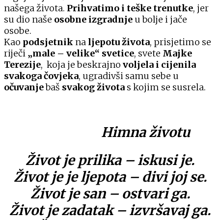
našega života.
Prihvatimo i teške trenutke
, jer
su dio naše
osobne izgradnje
u bolje i jače
osobe.
Kao
podsjetnik
na
ljepotu života
, prisjetimo se
riječi
„male – velike“ svetice
, svete
Majke
Terezije
, koja je beskrajno
voljela i cijenila
svakoga čovjeka
, ugradivši samu sebe u
očuvanje
baš
svakog života
s kojim se susrela.
Himna životu
Život je prilika – iskusi je.
Život je je ljepota – divi joj se.
Život je san – ostvari ga.
Život je zadatak – izvršavaj ga.