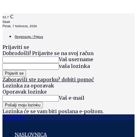
C
33.7
Sisak
Petak, 7 kolovoza, 2026
Registracija / Prijava
Prijaviti se
Dobrodošli! Prijavite se na svoj račun
Vaš username
vaša lozinka
Zaboravili ste zaporku? dobiti pomoć
Lozinka za oporavak
Oporavak lozinke
Vaš e-mail
Lozinka će se vam biti poslana e-poštom.
Siscia hr
NASLOVNICA