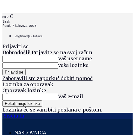
C
33.7
Sisak
Petak, 7 kolovoza, 2026
Registracija / Prijava
Prijaviti se
Dobrodošli! Prijavite se na svoj račun
Vaš username
vaša lozinka
Zaboravili ste zaporku? dobiti pomoć
Lozinka za oporavak
Oporavak lozinke
Vaš e-mail
Lozinka će se vam biti poslana e-poštom.
Siscia hr
NASLOVNICA