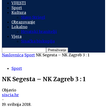
VIJESTI
Sport
Kultura
Slavo Striegl
Obrazovanje
Lokalno
Hrvatski branitelji
Vjera
Sisačka biskupija
Naslovnica
Sport
NK Segesta – NK Zagreb 3 : 1
Sport
NK Segesta – NK Zagreb 3 : 1
Objavio
siscia.hr
-
19. svibnja 2018.