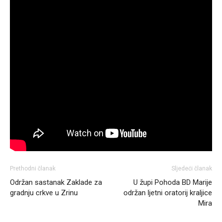
Prethodni članak
Sljedeći članak
Održan sastanak Zaklade za
U župi Pohoda BD Marije
gradnju crkve u Zrinu
održan ljetni oratorij kraljice
Mira