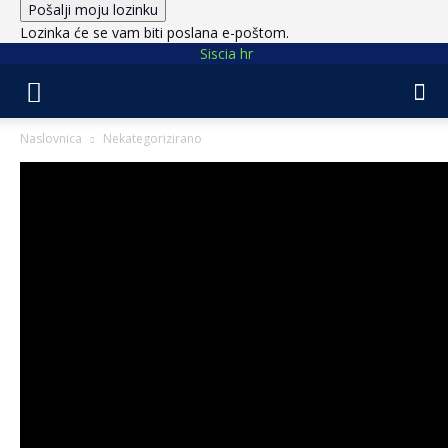
Lozinka će se vam biti poslana e-poštom.
Siscia hr
Naslovnica
Nekategorizirano