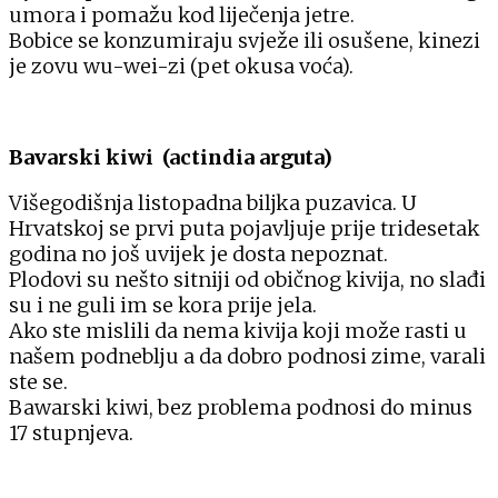
umora i pomažu kod liječenja jetre.
Bobice se konzumiraju svježe ili osušene, kinezi
je zovu wu-wei-zi (pet okusa voća).
Bavarski kiwi (actindia arguta)
Višegodišnja listopadna biljka puzavica. U
Hrvatskoj se prvi puta pojavljuje prije tridesetak
godina no još uvijek je dosta nepoznat.
Plodovi su nešto sitniji od običnog kivija, no slađi
su i ne guli im se kora prije jela.
Ako ste mislili da nema kivija koji može rasti u
našem podneblju a da dobro podnosi zime, varali
ste se.
Bawarski kiwi, bez problema podnosi do minus
17 stupnjeva.