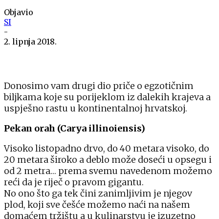
Objavio
SI
-
2. lipnja 2018.
Donosimo vam drugi dio priče o egzotičnim
biljkama koje su porijeklom iz dalekih krajeva a
uspješno rastu u kontinentalnoj hrvatskoj.
Pekan orah (Carya illinoiensis)
Visoko listopadno drvo, do 40 metara visoko, do
20 metara široko a deblo može doseći u opsegu i
od 2 metra… prema svemu navedenom možemo
reći da je riječ o pravom gigantu.
No ono što ga tek čini zanimljivim je njegov
plod, koji sve češće možemo naći na našem
domaćem tržištu a u kulinarstvu je izuzetno