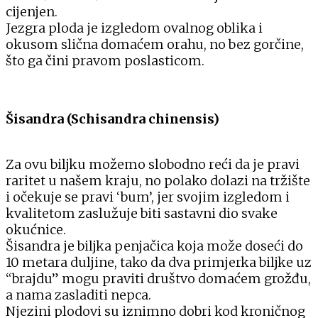
cijenjen.
Jezgra ploda je izgledom ovalnog oblika i
okusom slična domaćem orahu, no bez gorčine,
što ga čini pravom poslasticom.
Šisandra (Schisandra chinensis)
Za ovu biljku možemo slobodno reći da je pravi
raritet u našem kraju, no polako dolazi na tržište
i očekuje se pravi ‘bum’, jer svojim izgledom i
kvalitetom zaslužuje biti sastavni dio svake
okućnice.
Šisandra je biljka penjačica koja može doseći do
10 metara duljine, tako da dva primjerka biljke uz
“brajdu” mogu praviti društvo domaćem grožđu,
a nama zasladiti nepca.
Njezini plodovi su iznimno dobri kod kroničnog