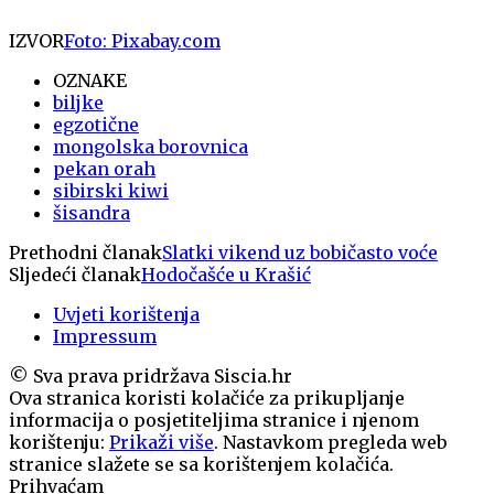
IZVOR
Foto: Pixabay.com
OZNAKE
biljke
egzotične
mongolska borovnica
pekan orah
sibirski kiwi
šisandra
Prethodni članak
Slatki vikend uz bobičasto voće
Sljedeći članak
Hodočašće u Krašić
Uvjeti korištenja
Impressum
© Sva prava pridržava Siscia.hr
Ova stranica koristi kolačiće za prikupljanje
informacija o posjetiteljima stranice i njenom
korištenju:
Prikaži više
. Nastavkom pregleda web
stranice slažete se sa korištenjem kolačića.
Prihvaćam