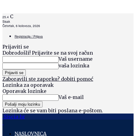
C
25.4
Sisak
Četvrtak, 6 kolovoza, 2026
Registracija / Prijava
Prijaviti se
Dobrodošli! Prijavite se na svoj račun
Vaš username
vaša lozinka
Zaboravili ste zaporku? dobiti pomoć
Lozinka za oporavak
Oporavak lozinke
Vaš e-mail
Lozinka će se vam biti poslana e-poštom.
Siscia hr
NASLOVNICA