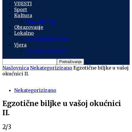
VIJESTI
Sport
Kultura
Slavo Striegl
Obrazovanje
Lokalno
Hrvatski branitelji
Vjera
Sisačka biskupija
Naslovnica
Nekategorizirano
Egzotične biljke u vašoj
okućnici II.
Nekategorizirano
Egzotične biljke u vašoj okućnici
II.
2/3