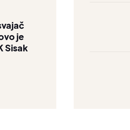
svajač
ovo je
K Sisak