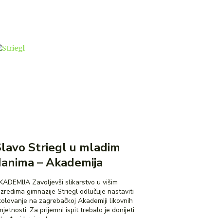
lavo Striegl u mladim
danima – Akademija
IJA Zavoljevši slikarstvo u višim
azredima gimnazije Striegl odlučuje nastaviti
kolovanje na zagrebačkoj Akademiji likovnih
jetnosti. Za prijemni ispit trebalo je donijeti