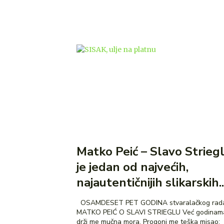
Matko Peić – Slavo Strieg
je jedan od najvećih,
najautentičnijih slikarskih..
OSAMDESET PET GODINA stvaralačkog rada
MATKO PEIĆ O SLAVI STRIEGLU Već godinama
drži me mučna mora. Progoni me teška misao: