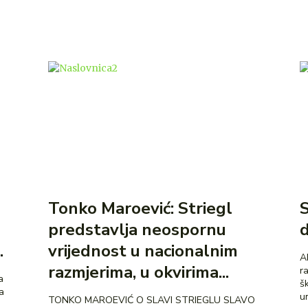
l
Tonko Maroević: Striegl
S
predstavlja neospornu
.
vrijednost u nacionalnim
AKADEM
razmjerima, u okvirima...
r
š
um
TONKO MAROEVIĆ O SLAVI STRIEGLU SLAVO