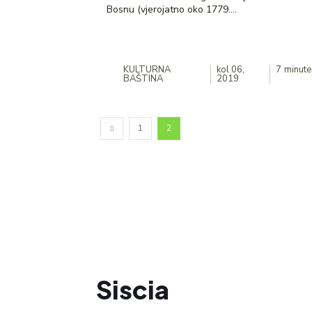
Bosnu (vjerojatno oko 1779....
KULTURNA
kol 06,
7
minute
BAŠTINA
2019
1
2
Siscia