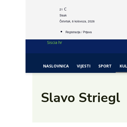
C
21
Sisak
Četvrtak, 6 kolovoza, 2026
Registracija / Prijava
Siscia hr
NASLOVNICA
VIJESTI
SPORT
KU
Slavo Striegl