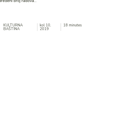
ređeni broj radova...
KULTURNA
kol 10,
18
minutes
BAŠTINA
2019