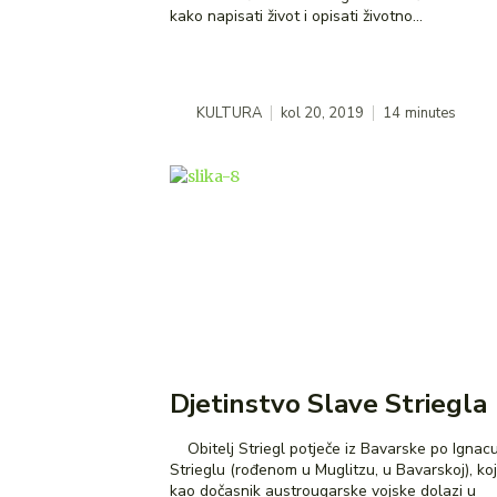
kako napisati život i opisati životno...
KULTURA
kol 20, 2019
14
minutes
Djetinstvo Slave Striegla
Obitelj Striegl potječe iz Bavarske po Ignacu
Strieglu (rođenom u Muglitzu, u Bavarskoj), koj
kao dočasnik austrougarske vojske dolazi u