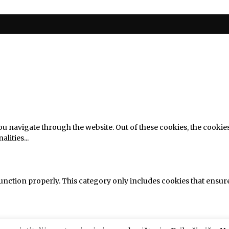
u navigate through the website. Out of these cookies, the cookie
alities
...
unction properly. This category only includes cookies that ensures
site to function and is used specifically to collect user personal