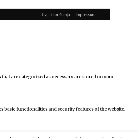
Uvjeti korištenja
Impressum
s that are categorized as necessary are stored on your
 basic functionalities and security features of the website.
 data via analytics, ads, other embedded contents are termed as