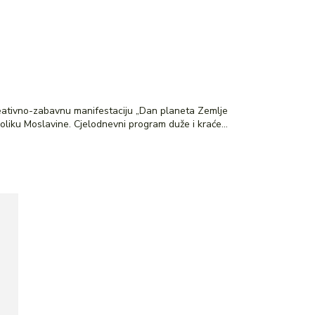
ekreativno-zabavnu manifestaciju „Dan planeta Zemlje
u Moslavini“ koja se održava za vikend 22.4.-23.4.2023. u Kutini, a uključuje biciklijade i planinarenje u prekrasnom krajoliku Moslavine. Cjelodnevni program duže i kraće...