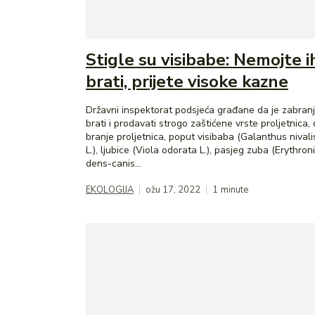
Stigle su visibabe: Nemojte i
brati, prijete visoke kazne
Državni inspektorat podsjeća građane da je zabran
brati i prodavati strogo zaštićene vrste proljetnica, 
branje proljetnica, poput visibaba (Galanthus nivali
L.), ljubice (Viola odorata L.), pasjeg zuba (Erythro
dens-canis...
EKOLOGIJA
ožu 17, 2022
1
minute