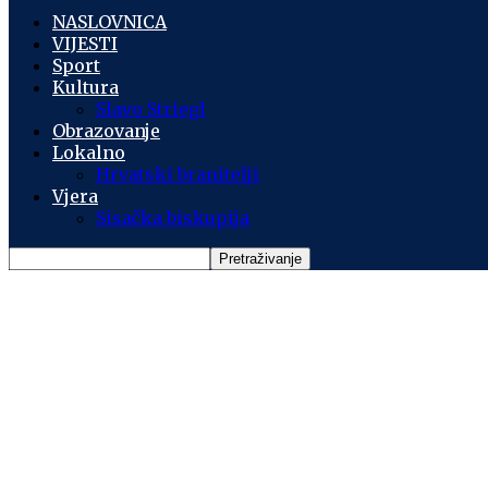
NASLOVNICA
VIJESTI
Sport
Kultura
Slavo Striegl
Obrazovanje
Lokalno
Hrvatski branitelji
Vjera
Sisačka biskupija