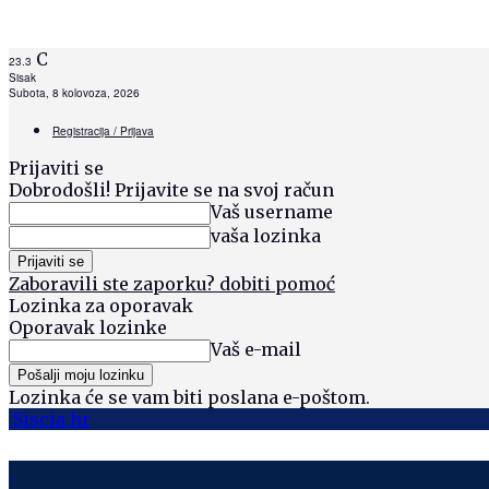
C
23.3
Sisak
Subota, 8 kolovoza, 2026
Registracija / Prijava
Prijaviti se
Dobrodošli! Prijavite se na svoj račun
Vaš username
vaša lozinka
Zaboravili ste zaporku? dobiti pomoć
Lozinka za oporavak
Oporavak lozinke
Vaš e-mail
Lozinka će se vam biti poslana e-poštom.
Siscia hr