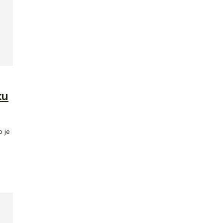
ku
 je