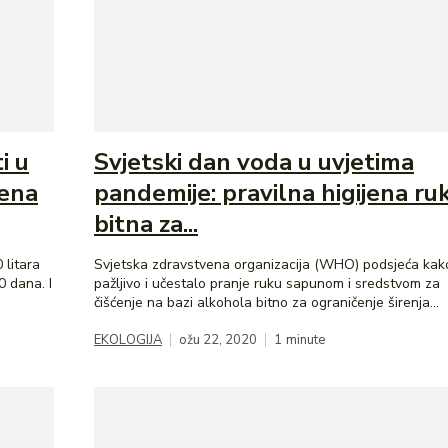
i u
Svjetski dan voda u uvjetima
dena
pandemije: pravilna higijena ru
bitna za...
 litara
Svjetska zdravstvena organizacija (WHO) podsjeća kako
0 dana. I
pažljivo i učestalo pranje ruku sapunom i sredstvom za
čišćenje na bazi alkohola bitno za ograničenje širenja...
EKOLOGIJA
ožu 22, 2020
1
minute