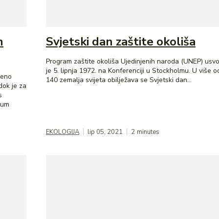
h
Svjetski dan zaštite okoliša
Program zaštite okoliša Ujedinjenih naroda (UNEP) usv
je 5. lipnja 1972. na Konferenciji u Stockholmu. U više o
jeno
140 zemalja svijeta obilježava se Svjetski dan...
dok je za
s
nium
EKOLOGIJA
lip 05, 2021
2
minutes