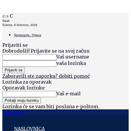
C
27.5
Sisak
Subota, 8 kolovoza, 2026
Registracija / Prijava
Prijaviti se
Dobrodošli! Prijavite se na svoj račun
Vaš username
vaša lozinka
Zaboravili ste zaporku? dobiti pomoć
Lozinka za oporavak
Oporavak lozinke
Vaš e-mail
Lozinka će se vam biti poslana e-poštom.
Siscia hr
NASLOVNICA