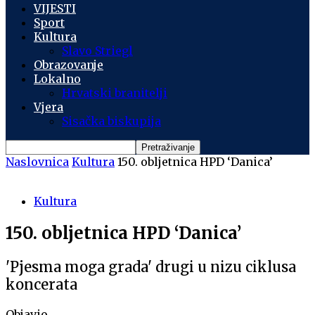
VIJESTI
Sport
Kultura
Slavo Striegl
Obrazovanje
Lokalno
Hrvatski branitelji
Vjera
Sisačka biskupija
Naslovnica
Kultura
150. obljetnica HPD ‘Danica’
Kultura
150. obljetnica HPD ‘Danica’
'Pjesma moga grada' drugi u nizu ciklusa
koncerata
Objavio