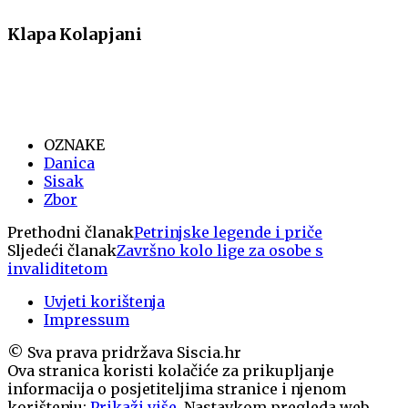
Klapa Kolapjani
OZNAKE
Danica
Sisak
Zbor
Prethodni članak
Petrinjske legende i priče
Sljedeći članak
Završno kolo lige za osobe s
invaliditetom
Uvjeti korištenja
Impressum
© Sva prava pridržava Siscia.hr
Ova stranica koristi kolačiće za prikupljanje
informacija o posjetiteljima stranice i njenom
korištenju:
Prikaži više
. Nastavkom pregleda web