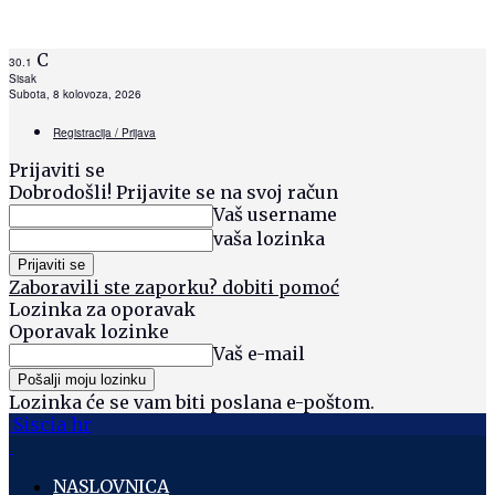
C
30.1
Sisak
Subota, 8 kolovoza, 2026
Registracija / Prijava
Prijaviti se
Dobrodošli! Prijavite se na svoj račun
Vaš username
vaša lozinka
Zaboravili ste zaporku? dobiti pomoć
Lozinka za oporavak
Oporavak lozinke
Vaš e-mail
Lozinka će se vam biti poslana e-poštom.
Siscia hr
NASLOVNICA