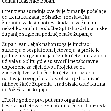
Celjak i Blaženko Boban.
Intenzivna suradnja ove dvije županije počela je
od trenutka kada je Sisačko-moslavačku
županiju zadesio potres i kada su već nakon
nekoliko sati hitne službe Splitsko-dalmatinske
županije stigle na područje naše županije.
Župan Ivan Celjak nakon toga je inicirao i
suradnju o besplatnom ljetovanju, a prošle je
godine prva generacija učenika četvrtih razreda
uživala u Splitu gdje su stvorili nezaboravne
uspomene za cijeli život. Projekt se na
zadovoljstvo svih učenika četvrtih razreda
nastavlja i ovoga ljeta, bez obzira je li osnivač
njihove škole Županija, Grad Sisak, Grad Kutina
ili Požeška biskupija.
„Prošle godine prvi put smo organizirali
besplatno ljetovanje za učenike četvrtih razreda