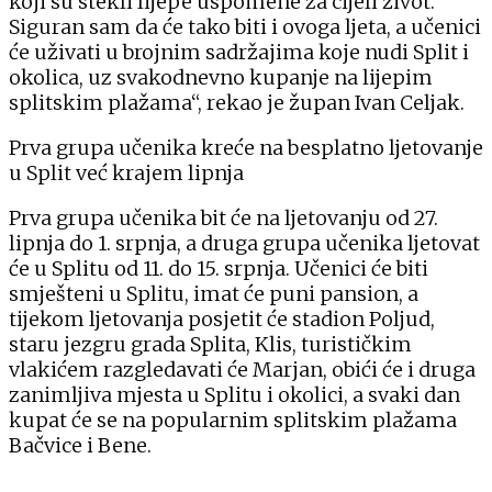
koji su stekli lijepe uspomene za cijeli život.
Siguran sam da će tako biti i ovoga ljeta, a učenici
će uživati u brojnim sadržajima koje nudi Split i
okolica, uz svakodnevno kupanje na lijepim
splitskim plažama“, rekao je župan Ivan Celjak.
Prva grupa učenika kreće na besplatno ljetovanje
u Split već krajem lipnja
Prva grupa učenika bit će na ljetovanju od 27.
lipnja do 1. srpnja, a druga grupa učenika ljetovat
će u Splitu od 11. do 15. srpnja. Učenici će biti
smješteni u Splitu, imat će puni pansion, a
tijekom ljetovanja posjetit će stadion Poljud,
staru jezgru grada Splita, Klis, turističkim
vlakićem razgledavati će Marjan, obići će i druga
zanimljiva mjesta u Splitu i okolici, a svaki dan
kupat će se na popularnim splitskim plažama
Bačvice i Bene.