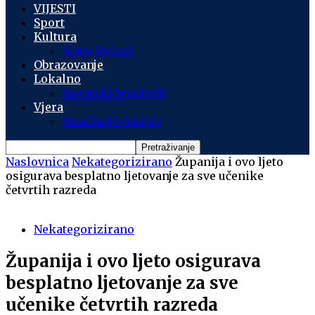
VIJESTI
Sport
Kultura
Slavo Striegl
Obrazovanje
Lokalno
Hrvatski branitelji
Vjera
Sisačka biskupija
Naslovnica
Nekategorizirano
Županija i ovo ljeto
osigurava besplatno ljetovanje za sve učenike
četvrtih razreda
Nekategorizirano
Županija i ovo ljeto osigurava
besplatno ljetovanje za sve
učenike četvrtih razreda