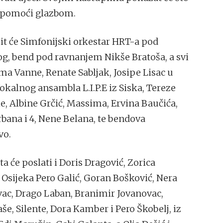
 i pomoći glazbom.
pit će Simfonijski orkestar HRT-a pod
g, bend pod ravnanjem Nikše Bratoša, a svi
ama Vanne, Renate Sabljak, Josipe Lisac u
kalnog ansambla L.I.P.E iz Siska, Tereze
e, Albine Grčić, Massima, Ervina Baučića,
bana i 4, Nene Belana, te bendova
vo.
ta će poslati i Doris Dragović, Zorica
z Osijeka Pero Galić, Goran Bošković, Nera
ac, Drago Laban, Branimir Jovanovac,
še, Silente, Dora Kamber i Pero Škobelj, iz