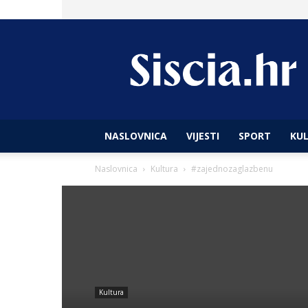
Siscia
hr
NASLOVNICA
VIJESTI
SPORT
KU
Naslovnica
Kultura
#zajednozaglazbenu
Kultura