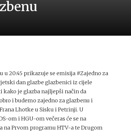
azbenu
u u 20:45 prikazuje se emisija #Zajedno za
tski dan glazbe glazbenici iz cijele
 kako je glazba najljepši način da
obro i budemo zajedno za glazbenu i
rana Lhotke u Sisku i Petrinji. U
 HDS-om i HGU-om večeras će se na
azba na Prvom programu HTV-a te Drugom