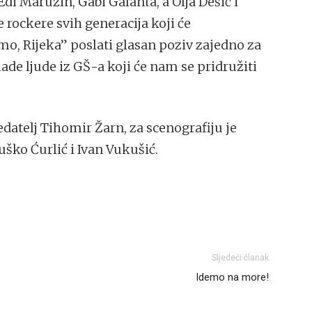
Edi Maružin, Gabi Galanta, a Olja Dešić i
 rockere svih generacija koji će
, Rijeka” poslati glasan poziv zajedno za
de ljude iz GŠ-a koji će nam se pridružiti
edatelj Tihomir Žarn, za scenografiju je
uško Ćurlić i Ivan Vukušić.
Sljedeći članak
Idemo na more!