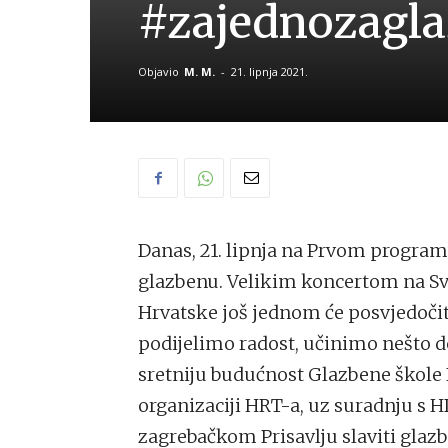
#zajednozagl
Objavio
M. M.
-
21. lipnja 2021.
Danas, 21. lipnja na Prvom program
glazbenu. Velikim koncertom na Svje
Hrvatske još jednom će posvjedočiti
podijelimo radost, učinimo nešto d
sretniju budućnost Glazbene škole F
organizaciji HRT-a, uz suradnju s
zagrebačkom Prisavlju slaviti gl