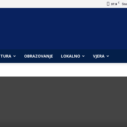
C
37.9
Sis
LTURA
OBRAZOVANJE
LOKALNO
VJERA