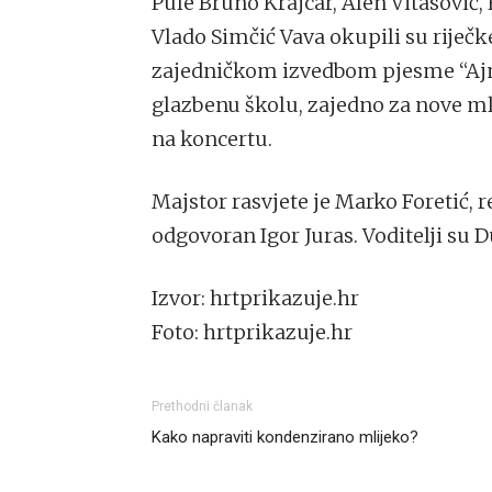
Pule Bruno Krajcar, Alen Vitasović, 
Vlado Simčić Vava okupili su riječke
zajedničkom izvedbom pjesme “Ajmo
glazbenu školu, zajedno za nove mla
na koncertu.
Majstor rasvjete je Marko Foretić, r
odgovoran Igor Juras. Voditelji su D
Izvor: hrtprikazuje.hr
Foto: hrtprikazuje.hr
Prethodni članak
Kako napraviti kondenzirano mlijeko?