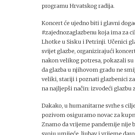
programu Hrvatskog radija.
Koncert će ujedno biti i glavni do
#zajednozaglazbenu koja ima za ci
Lhotke u Sisku i Petrinji. Učenici g
svijet glazbe, organizirajući konc
nakon velikog potresa, pokazali su 
da glazba u njihovom gradu ne sm
veliki, stariji i poznati glazbenici 
na najljepši način: izvodeći glazbu z
Dakako, u humanitarne svrhe s cil
pozivom osiguramo novac za kupnj
Znamo da vrijeme pandemije nije bi
svoju umijeće, ljubav i vrijeme dar