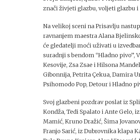
znači živjeti glazbu, voljeti glazbu
Na velikoj sceni na Prisavlju nastu
ravnanjem maestra Alana Bjelinsko
će gledatelji moći uživati u izvedb
suradnji s bendom “Hladno pivo”, Vo
Kesovije, Zsa Zsae i Hilsona Mandel
Gibonnija, Petrita Çekua, Damira Ur
Psihomodo Pop, Detour i Hladno pi
Svoj glazbeni pozdrav poslat iz Spli
Kondža, Tedi Spalato i Ante Gelo, i
Mamić, Kruno Dražić, Šima Jovanov
Franjo Sarić, iz Dubrovnika klapa Ka