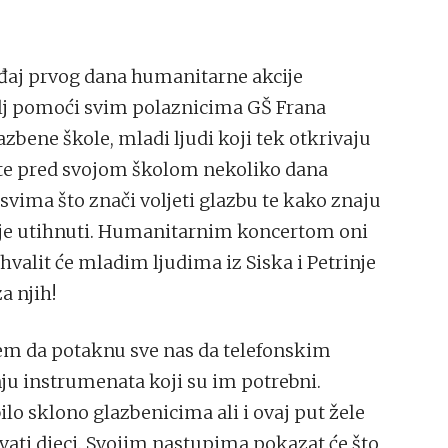
gađaj prvog dana humanitarne akcije
lj pomoći svim polaznicima GŠ Frana
lazbene škole, mladi ljudi koji tek otkrivaju
erte pred svojom školom nekoliko dana
svima što znači voljeti glazbu te kako znaju
ije utihnuti. Humanitarnim koncertom oni
zahvalit će mladim ljudima iz Siska i Petrinje
a njih!
jem da potaknu sve nas da telefonskim
u instrumenata koji su im potrebni.
lo sklono glazbenicima ali i ovaj put žele
ovati djeci. Svojim nastupima pokazat će što