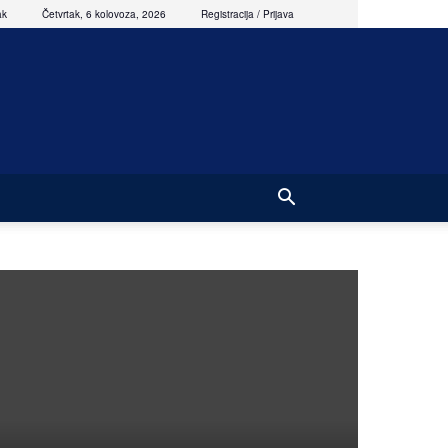
ak
Četvrtak, 6 kolovoza, 2026
Registracija / Prijava