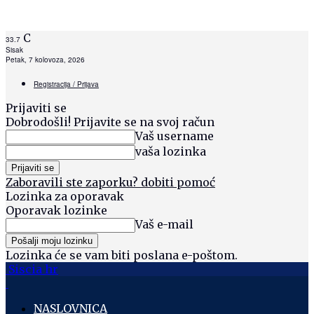
C
33.7
Sisak
Petak, 7 kolovoza, 2026
Registracija / Prijava
Prijaviti se
Dobrodošli! Prijavite se na svoj račun
Vaš username
vaša lozinka
Zaboravili ste zaporku? dobiti pomoć
Lozinka za oporavak
Oporavak lozinke
Vaš e-mail
Lozinka će se vam biti poslana e-poštom.
Siscia hr
NASLOVNICA