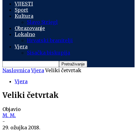
VIJESTI
Sport
Kultura
Slavo Striegl
Obrazovanje
Lokalno
Hrvatski branitelji
Vjera
Sisačka biskupija
Naslovnica
Vjera
Veliki četvrtak
Vjera
Veliki četvrtak
Objavio
M. M.
-
29. ožujka 2018.