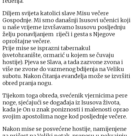
ređenja.
Diljem svijeta katolici slave Misu večere
Gospodnje. Mi smo današnji Isusovi učenici koji
u naše vrijeme izvršavamo Isusovu posljednju
želju ponavljanjem riječi i gesta s Njegove
oproštajne večere.
Prije mise se isprazni tabernakul
(svetohranište, ormarić u kojem se čuvaju
hostije). Pjeva se Slava, a tada zazvone zvona i
više ne zvone do vazmenog bdijenja na Veliku
subotu. Nakon čitanja evanđelja može se izvršiti
obred pranja nogu.
Tijekom toga obreda, svećenik vjernicima pere
noge, sjećajući se događaja iz Isusova života,
kada je On u znak poniznosti i malenosti oprao
svojim apostolima noge kod posljednje večere.
Nakon mise se posvećene hostije, namijenjene
za pričest na Veliki petak, prenesu u pokrajnju