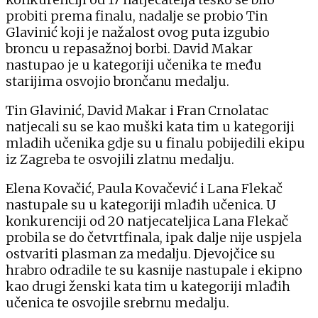
probiti prema finalu, nadalje se probio Tin
Glavinić koji je nažalost ovog puta izgubio
broncu u repasažnoj borbi. David Makar
nastupao je u kategoriji učenika te među
starijima osvojio brončanu medalju.
Tin Glavinić, David Makar i Fran Crnolatac
natjecali su se kao muški kata tim u kategoriji
mladih učenika gdje su u finalu pobijedili ekipu
iz Zagreba te osvojili zlatnu medalju.
Elena Kovačić, Paula Kovačević i Lana Flekač
nastupale su u kategoriji mlađih učenica. U
konkurenciji od 20 natjecateljica Lana Flekač
probila se do četvrtfinala, ipak dalje nije uspjela
ostvariti plasman za medalju. Djevojčice su
hrabro odradile te su kasnije nastupale i ekipno
kao drugi ženski kata tim u kategoriji mlađih
učenica te osvojile srebrnu medalju.