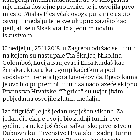
nije imala dostojne protivnice te je osvojila prvo
mjesto. Mislav Plesivčak ovoga puta nije uspio
osvojiti medalju te je sve ukupno završio kao
peti, ali se u Sisak vratio s jednim novim
iskustvom.
U nedjelju , 25.11.2018. u Zagrebu održao se turnir
na kojem su nastupale Tia Škrljac, Nikolina
Golomboš, Lucija Bunjevac i Ema Kardaš kao
ženska ekipa u kategoriji kadetkinja pod
vodstvom trenera Igora Lovrekovića. Djevojkama
je ovo bio pripremni turnir za nadolazeće ekipno
Prvenstvo Hrvatske. “Tigrice” su uvjerljivim
pobjedama osvojile zlatnu medalju.
Iza “tigrića” je još jedan uspješan vikend. Za
jedan dio ekipe ovo je bio zadnji turnir ove
godine , a neke još čeka Balkansko prvenstvo u
Dubrovniku , Prvenstvo Hrvatske i zadnji turnir