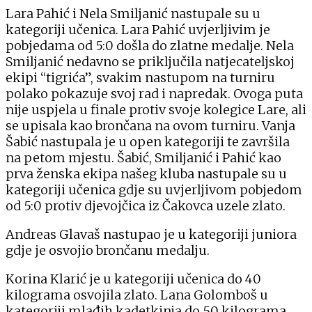
Lara Pahić i Nela Smiljanić nastupale su u
kategoriji učenica. Lara Pahić uvjerljivim je
pobjedama od 5:0 došla do zlatne medalje. Nela
Smiljanić nedavno se priključila natjecateljskoj
ekipi “tigrića”, svakim nastupom na turniru
polako pokazuje svoj rad i napredak. Ovoga puta
nije uspjela u finale protiv svoje kolegice Lare, ali
se upisala kao brončana na ovom turniru. Vanja
Šabić nastupala je u open kategoriji te završila
na petom mjestu. Šabić, Smiljanić i Pahić kao
prva ženska ekipa našeg kluba nastupale su u
kategoriji učenica gdje su uvjerljivom pobjedom
od 5:0 protiv djevojčica iz Čakovca uzele zlato.
Andreas Glavaš nastupao je u kategoriji juniora
gdje je osvojio brončanu medalju.
Korina Klarić je u kategoriji učenica do 40
kilograma osvojila zlato. Lana Golomboš u
kategoriji mlađih kadetkinja do 50 kilograma