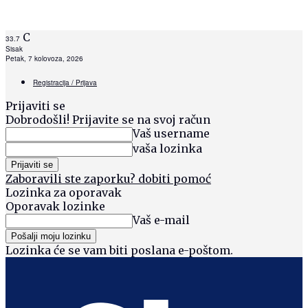
C
33.7
Sisak
Petak, 7 kolovoza, 2026
Registracija / Prijava
Prijaviti se
Dobrodošli! Prijavite se na svoj račun
Vaš username
vaša lozinka
Zaboravili ste zaporku? dobiti pomoć
Lozinka za oporavak
Oporavak lozinke
Vaš e-mail
Lozinka će se vam biti poslana e-poštom.