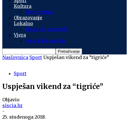
Sport
Kultura
Slavo Striegl
Obrazovanje
Lokalno
Hrvatski branitelji
Vjera
Sisačka biskupija
Naslovnica
Sport
Uspješan vikend za “tigriće”
Sport
Uspješan vikend za “tigriće”
Objavio
siscia.hr
-
25. studenoga 2018.