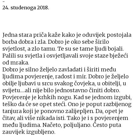
-
24. studenoga 2018.
Jedna stara priča kaže kako je oduvijek postojala
borba dobra i zla. Dobro je oko sebe širilo
svjetlost, a zlo tamu. Te su se tame ljudi bojali.
Palili su svjetla i osvjetljavali svoje staze bježeći
od mraka.
Dobro je silno željelo zavladati i širiti među
ljudima povjerenje, radost i mir. Dobro je željelo
obilje ljubavi u srcu svakog čovjeka, u obitelji, u
svijetu….ali nije bilo jednostavno činiti dobro.
Povjerenje je krhkih nogu. Kad se jednom izgubi,
teško da će se opet steći. Ono je poput razbijenog
tanjura koji je ponovno zalijepljen. Da, opet je
čitav, ali više nikada isti. Tako je i s povjerenjem
među ljudima. Načeto, poljuljano. Često puta
zauvijek izgubljeno.