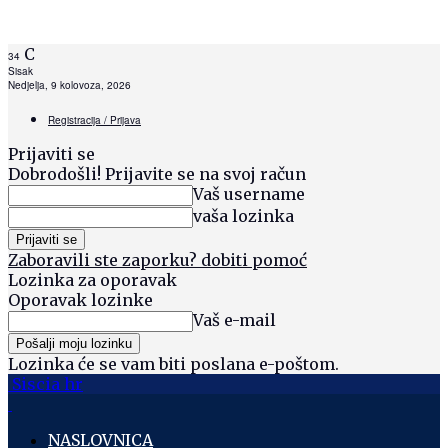
C
34
Sisak
Nedjelja, 9 kolovoza, 2026
Registracija / Prijava
Prijaviti se
Dobrodošli! Prijavite se na svoj račun
Vaš username
vaša lozinka
Zaboravili ste zaporku? dobiti pomoć
Lozinka za oporavak
Oporavak lozinke
Vaš e-mail
Lozinka će se vam biti poslana e-poštom.
Siscia hr
NASLOVNICA