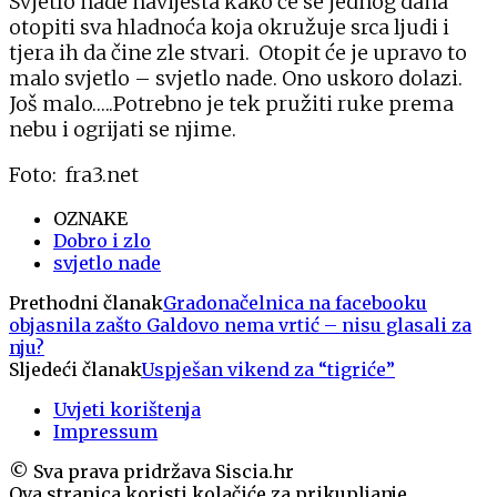
Svjetlo nade naviješta kako će se jednog dana
otopiti sva hladnoća koja okružuje srca ljudi i
tjera ih da čine zle stvari. Otopit će je upravo to
malo svjetlo – svjetlo nade. Ono uskoro dolazi.
Još malo…..Potrebno je tek pružiti ruke prema
nebu i ogrijati se njime.
Foto: fra3.net
OZNAKE
Dobro i zlo
svjetlo nade
Prethodni članak
Gradonačelnica na facebooku
objasnila zašto Galdovo nema vrtić – nisu glasali za
nju?
Sljedeći članak
Uspješan vikend za “tigriće”
Uvjeti korištenja
Impressum
© Sva prava pridržava Siscia.hr
Ova stranica koristi kolačiće za prikupljanje