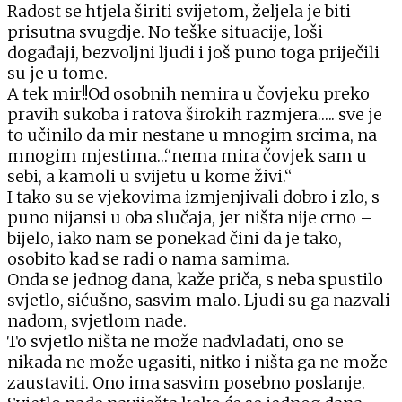
Radost se htjela širiti svijetom, željela je biti
prisutna svugdje. No teške situacije, loši
događaji, bezvoljni ljudi i još puno toga priječili
su je u tome.
A tek mir!!Od osobnih nemira u čovjeku preko
pravih sukoba i ratova širokih razmjera….. sve je
to učinilo da mir nestane u mnogim srcima, na
mnogim mjestima…“nema mira čovjek sam u
sebi, a kamoli u svijetu u kome živi.“
I tako su se vjekovima izmjenjivali dobro i zlo, s
puno nijansi u oba slučaja, jer ništa nije crno –
bijelo, iako nam se ponekad čini da je tako,
osobito kad se radi o nama samima.
Onda se jednog dana, kaže priča, s neba spustilo
svjetlo, sićušno, sasvim malo. Ljudi su ga nazvali
nadom, svjetlom nade.
To svjetlo ništa ne može nadvladati, ono se
nikada ne može ugasiti, nitko i ništa ga ne može
zaustaviti. Ono ima sasvim posebno poslanje.