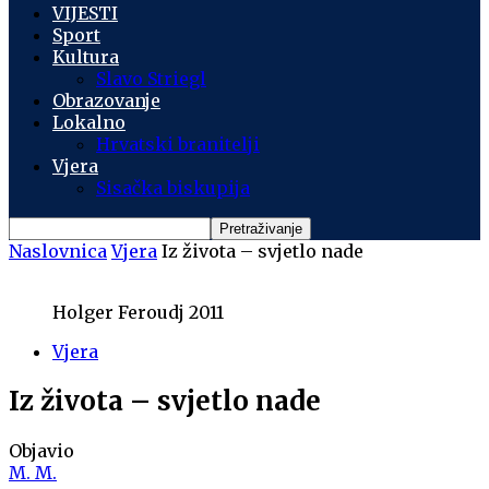
VIJESTI
Sport
Kultura
Slavo Striegl
Obrazovanje
Lokalno
Hrvatski branitelji
Vjera
Sisačka biskupija
Naslovnica
Vjera
Iz života – svjetlo nade
Holger Feroudj 2011
Vjera
Iz života – svjetlo nade
Objavio
M. M.