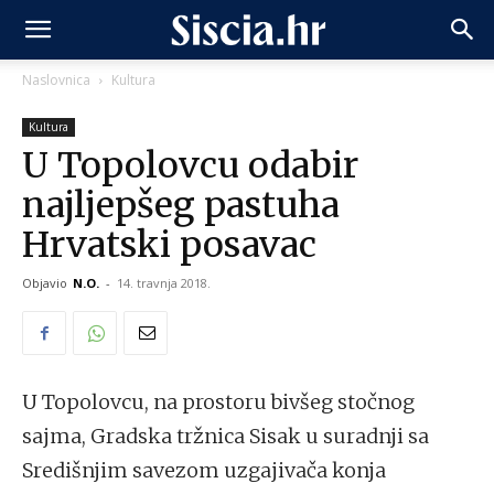
Naslovnica
Kultura
Kultura
U Topolovcu odabir
najljepšeg pastuha
Hrvatski posavac
Objavio
N.O.
-
14. travnja 2018.
U Topolovcu, na prostoru bivšeg stočnog
sajma, Gradska tržnica Sisak u suradnji sa
Središnjim savezom uzgajivača konja