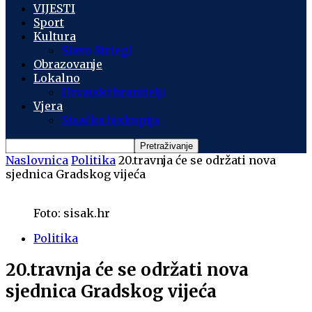
VIJESTI
Sport
Kultura
Slavo Striegl
Obrazovanje
Lokalno
Hrvatski branitelji
Vjera
Sisačka biskupija
Naslovnica
Politika
20.travnja će se održati nova
sjednica Gradskog vijeća
Foto: sisak.hr
Politika
20.travnja će se održati nova
sjednica Gradskog vijeća