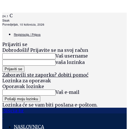
C
24.1
Sisak
Ponedjeljak, 10 kolovoza, 2026
Registracija / Prijava
Prijaviti se
Dobrodošli! Prijavite se na svoj račun
Vaš username
vaša lozinka
Zaboravili ste zaporku? dobiti pomoć
Lozinka za oporavak
Oporavak lozinke
Vaš e-mail
Lozinka će se vam biti poslana e-poštom.
Siscia hr
NASLOVNICA