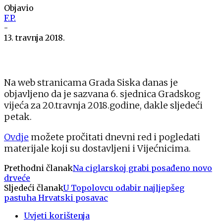
Objavio
F.P.
-
13. travnja 2018.
Na web stranicama Grada Siska danas je
objavljeno da je sazvana 6. sjednica Gradskog
vijeća za 20.travnja 2018.godine, dakle sljedeći
petak.
Ovdje
možete pročitati dnevni red i pogledati
materijale koji su dostavljeni i Vijećnicima.
Prethodni članak
Na ciglarskoj grabi posađeno novo
drveće
Sljedeći članak
U Topolovcu odabir najljepšeg
pastuha Hrvatski posavac
Uvjeti korištenja