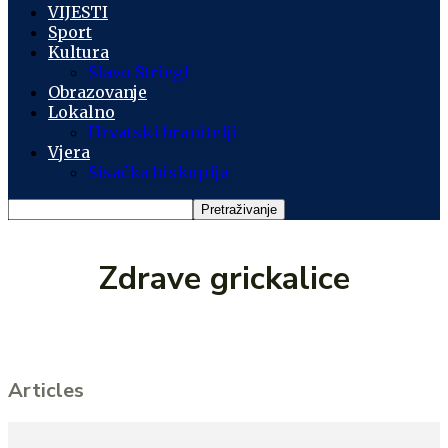
VIJESTI
Sport
Kultura
Slavo Striegl
Obrazovanje
Lokalno
Hrvatski branitelji
Vjera
Sisačka biskupija
Zdrave grickalice
Articles