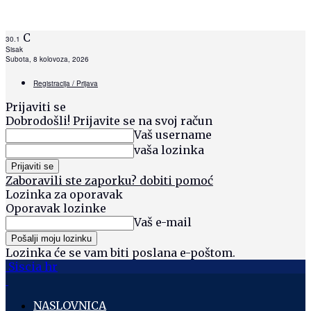
C
30.1
Sisak
Subota, 8 kolovoza, 2026
Registracija / Prijava
Prijaviti se
Dobrodošli! Prijavite se na svoj račun
Vaš username
vaša lozinka
Zaboravili ste zaporku? dobiti pomoć
Lozinka za oporavak
Oporavak lozinke
Vaš e-mail
Lozinka će se vam biti poslana e-poštom.
Siscia hr
NASLOVNICA