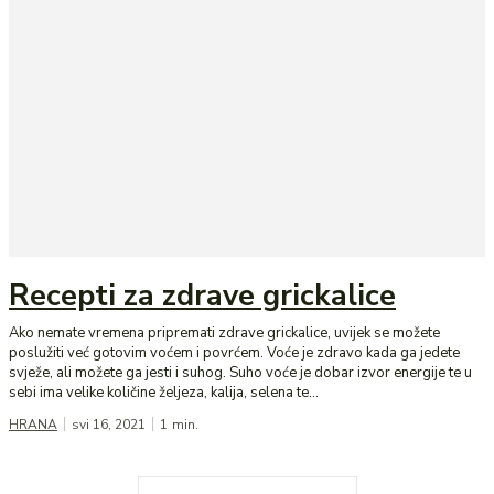
Recepti za zdrave grickalice
Ako nemate vremena pripremati zdrave grickalice, uvijek se možete
poslužiti već gotovim voćem i povrćem. Voće je zdravo kada ga jedete
svježe, ali možete ga jesti i suhog. Suho voće je dobar izvor energije te u
sebi ima velike količine željeza, kalija, selena te...
HRANA
svi 16, 2021
1
min.