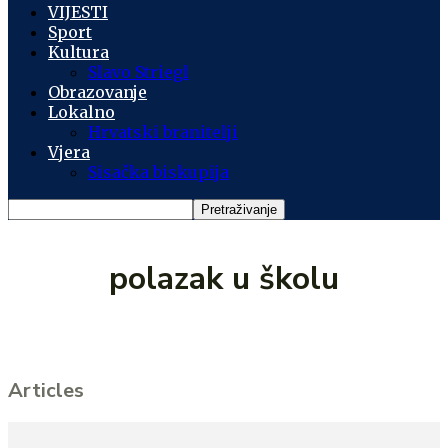
VIJESTI
Sport
Kultura
Slavo Striegl
Obrazovanje
Lokalno
Hrvatski branitelji
Vjera
Sisačka biskupija
polazak u školu
Articles