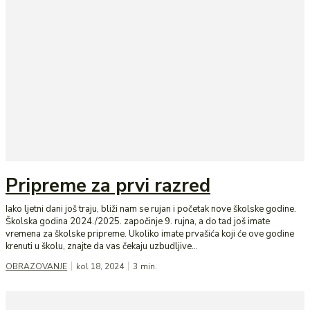
Pripreme za prvi razred
Iako ljetni dani još traju, bliži nam se rujan i početak nove školske godine.
Školska godina 2024./2025. započinje 9. rujna, a do tad još imate
vremena za školske pripreme. Ukoliko imate prvašića koji će ove godine
krenuti u školu, znajte da vas čekaju uzbudljive...
OBRAZOVANJE
kol 18, 2024
3
min.