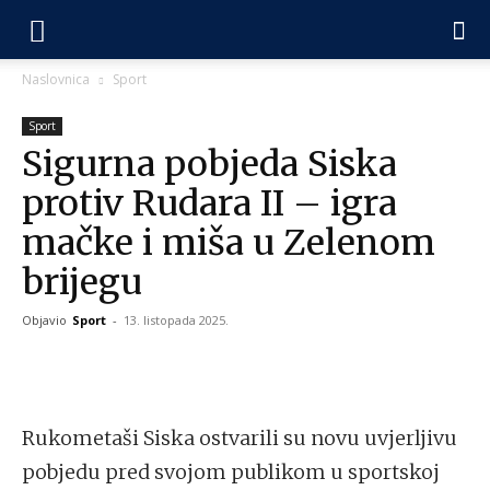
Naslovnica
Sport
Sport
Sigurna pobjeda Siska
protiv Rudara II – igra
mačke i miša u Zelenom
brijegu
Objavio
Sport
-
13. listopada 2025.
Rukometaši Siska ostvarili su novu uvjerljivu
pobjedu pred svojom publikom u sportskoj