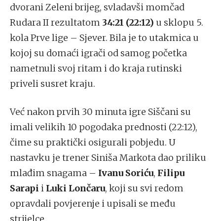
dvorani Zeleni brijeg, svladavši momčad
Rudara II rezultatom
34:21 (22:12)
u sklopu 5.
kola Prve lige – Sjever. Bila je to utakmica u
kojoj su domaći igrači od samog početka
nametnuli svoj ritam i do kraja rutinski
priveli susret kraju.
Već nakon prvih 30 minuta igre Siščani su
imali velikih 10 pogodaka prednosti (22:12),
čime su praktički osigurali pobjedu. U
nastavku je trener Siniša Markota dao priliku
mlađim snagama –
Ivanu Soriću
,
Filipu
Sarapi
i
Luki Lončaru
, koji su svi redom
opravdali povjerenje i upisali se među
strijelce.