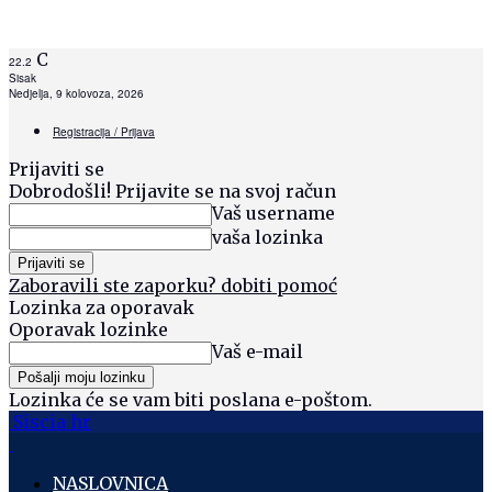
C
22.2
Sisak
Nedjelja, 9 kolovoza, 2026
Registracija / Prijava
Prijaviti se
Dobrodošli! Prijavite se na svoj račun
Vaš username
vaša lozinka
Zaboravili ste zaporku? dobiti pomoć
Lozinka za oporavak
Oporavak lozinke
Vaš e-mail
Lozinka će se vam biti poslana e-poštom.
Siscia hr
NASLOVNICA