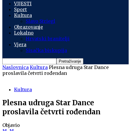
VIJESTI
Sport
Kultura
Slavo Striegl
Obrazovanje
Lokalno
Hrvatski branitelji
Vjera
Sisačka biskupija
Naslovnica
Kultura
Plesna udruga Star Dance
proslavila četvrti rođendan
Kultura
Plesna udruga Star Dance
proslavila četvrti rođendan
Objavio
M. M.