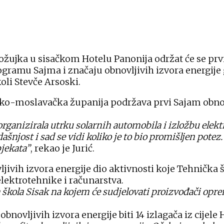
 ožujka u sisačkom Hotelu Panonija održat će se prvi
ogramu Sajma i značaju obnovljivih izvora energije 
oli Stevče Arsoski.
ko-moslavačka županija podržava prvi Sajam obnovlj
organizirala utrku solarnih automobila i izložbu elek
adašnjost i sad se vidi koliko je to bio promišljen po
bjekata”
, rekao je Jurić.
ljivih izvora energije dio aktivnosti koje Tehnička
ektrotehnike i računarstva.
 škola Sisak na kojem će sudjelovati proizvođači oprem
novljivih izvora energije biti 14 izlagača iz cijele 