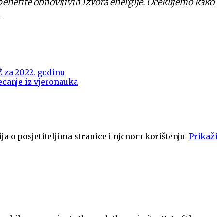
nefite obnovljivih izvora energije. Očekujemo kako ć
.
Ž za 2022. godinu
ecanje iz vjeronauka
ja o posjetiteljima stranice i njenom korištenju:
Prikaži