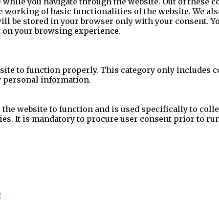
while you navigate through the website. Out of these co
e working of basic functionalities of the website. We al
l be stored in your browser only with your consent. You
t on your browsing experience.
site to function properly. This category only includes c
y personal information.
the website to function and is used specifically to colle
s. It is mandatory to procure user consent prior to ru
e