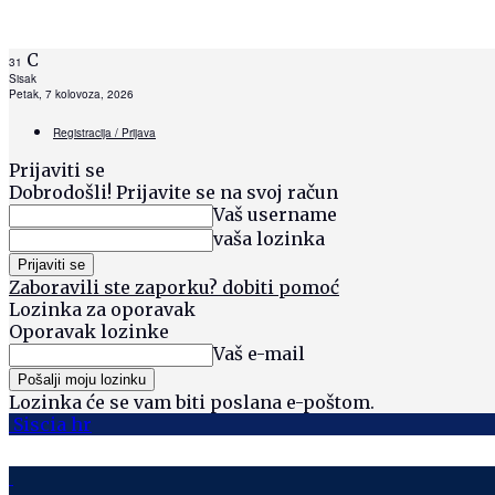
C
31
Sisak
Petak, 7 kolovoza, 2026
Registracija / Prijava
Prijaviti se
Dobrodošli! Prijavite se na svoj račun
Vaš username
vaša lozinka
Zaboravili ste zaporku? dobiti pomoć
Lozinka za oporavak
Oporavak lozinke
Vaš e-mail
Lozinka će se vam biti poslana e-poštom.
Siscia hr