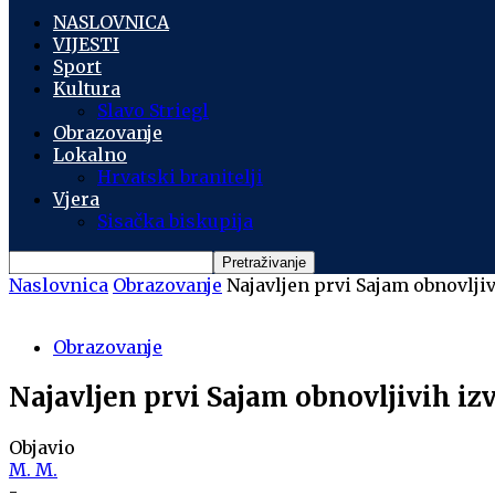
NASLOVNICA
VIJESTI
Sport
Kultura
Slavo Striegl
Obrazovanje
Lokalno
Hrvatski branitelji
Vjera
Sisačka biskupija
Naslovnica
Obrazovanje
Najavljen prvi Sajam obnovljiv
Obrazovanje
Najavljen prvi Sajam obnovljivih iz
Objavio
M. M.
-