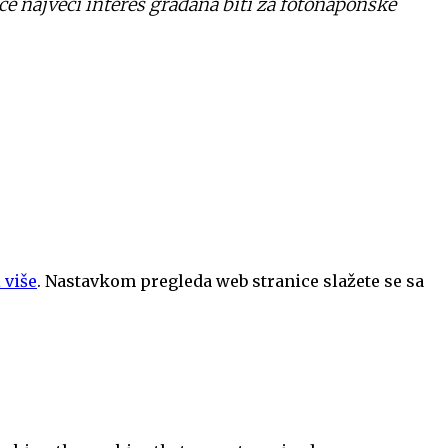
e najveći interes građana biti za fotonaponske
 više
. Nastavkom pregleda web stranice slažete se sa