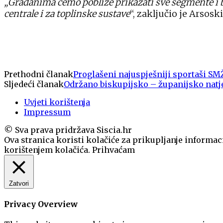
„Građanima ćemo pobliže prikazati sve segmente i be
centrale i za toplinske sustave
“, zaključio je Arsoski
Prethodni članak
Proglašeni najuspješniji sportaši SM
Sljedeći članak
Održano biskupijsko – županijsko natj
Uvjeti korištenja
Impressum
© Sva prava pridržava Siscia.hr
Ova stranica koristi kolačiće za prikupljanje informaci
korištenjem kolačića.
Prihvaćam
Zatvori
Privacy Overview