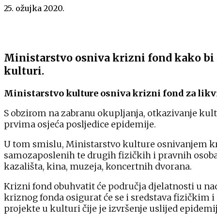
25. ožujka 2020.
Ministarstvo osniva krizni fond kako bi 
kulturi.
Ministarstvo kulture osniva krizni fond za lik
S obzirom na zabranu okupljanja, otkazivanje kult
prvima osjeća posljedice epidemije.
U tom smislu, Ministarstvo kulture osnivanjem kr
samozaposlenih te drugih fizičkih i pravnih osoba
kazališta, kina, muzeja, koncertnih dvorana.
Krizni fond obuhvatit će područja djelatnosti u n
kriznog fonda osigurat će se i sredstava fizički
projekte u kulturi čije je izvršenje uslijed epidem