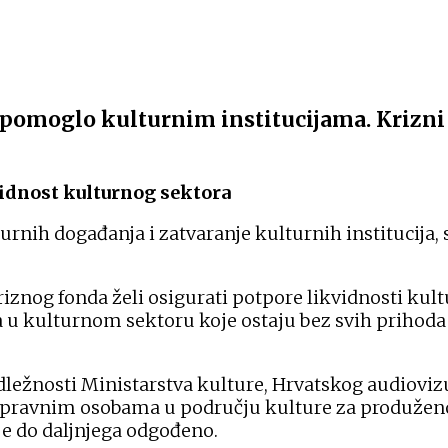
pomoglo kulturnim institucijama. Krizni f
vidnost kulturnog sektora
urnih događanja i zatvaranje kulturnih institucija,
iznog fonda želi osigurati potpore likvidnosti ku
 u kulturnom sektoru koje ostaju bez svih prihoda 
adležnosti Ministarstva kulture, Hrvatskog audiovi
m i pravnim osobama u području kulture za produžen
ije do daljnjega odgođeno.