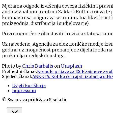
Mjerama odgode izvršenja obveza fizičkih i pravn
audiovizualnom centru i Zakladi Kultura nova te
koronavirusa osigurava se minimalna likvidnost ku
proizvodnja, distribucija i sudjelovanje).
Privremeno će se obustaviti i revizija statusa sam
Uz navedeno, Agencija za elektroničke medije izvr
godinu uz mogućnost prenamjene dijela fonda na
pružatelja medijskih usluga.
Photo by
Chris Barbalis
on
Unsplash
Prethodni članak
Krenule prijave za ESIF zajmove za
Sljedeći članak
ANKETA: Koliko će trajati izolacija u 
Uvjeti korištenja
Impressum
© Sva prava pridržava Siscia.hr