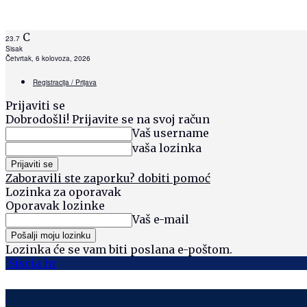
C
23.7
Sisak
Četvrtak, 6 kolovoza, 2026
Registracija / Prijava
Prijaviti se
Dobrodošli! Prijavite se na svoj račun
Vaš username
vaša lozinka
Zaboravili ste zaporku? dobiti pomoć
Lozinka za oporavak
Oporavak lozinke
Vaš e-mail
Lozinka će se vam biti poslana e-poštom.
Siscia hr