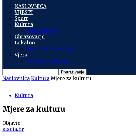
NASLOVNICA
VIJESTI
Sport
Kultura
Slavo Striegl
Obrazovanje
Lokalno
Hrvatski branitelji
Vjera
Sisačka biskupija
Naslovnica
Kultura
Mjere za kulturu
Kultura
Mjere za kulturu
Objavio
siscia.hr
-