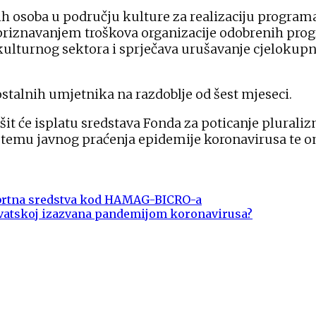
ih osoba u području kulture za realizaciju progra
 priznavanjem troškova organizacije odobrenih pro
lturnog sektora i sprječava urušavanje cjelokupnog
ostalnih umjetnika na razdoblje od šest mjeseci.
šit će isplatu sredstava Fonda za poticanje plurali
 temu javnog praćenja epidemije koronavirusa te 
 obrtna sredstva kod HAMAG-BICRO-a
Hrvatskoj izazvana pandemijom koronavirusa?