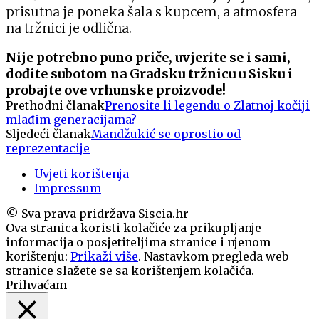
prisutna je poneka šala s kupcem, a atmosfera
na tržnici je odlična.
Nije potrebno puno priče, uvjerite se i sami,
dođite subotom na Gradsku tržnicu u Sisku i
probajte ove vrhunske proizvode!
Prethodni članak
Prenosite li legendu o Zlatnoj kočiji
mlađim generacijama?
Sljedeći članak
Mandžukić se oprostio od
reprezentacije
Uvjeti korištenja
Impressum
© Sva prava pridržava Siscia.hr
Ova stranica koristi kolačiće za prikupljanje
informacija o posjetiteljima stranice i njenom
korištenju:
Prikaži više
. Nastavkom pregleda web
stranice slažete se sa korištenjem kolačića.
Prihvaćam