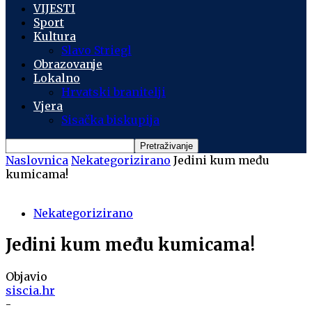
VIJESTI
Sport
Kultura
Slavo Striegl
Obrazovanje
Lokalno
Hrvatski branitelji
Vjera
Sisačka biskupija
Naslovnica
Nekategorizirano
Jedini kum među
kumicama!
Nekategorizirano
Jedini kum među kumicama!
Objavio
siscia.hr
-