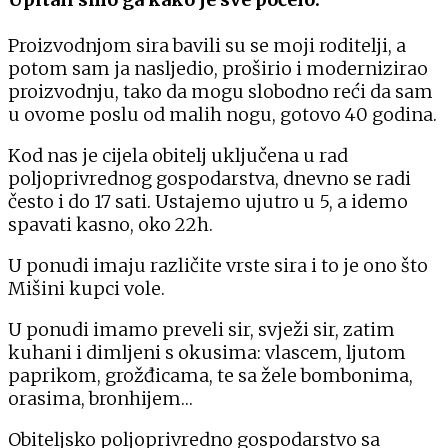
Proizvodnjom sira bavili su se moji roditelji, a
potom sam ja nasljedio, proširio i modernizirao
proizvodnju, tako da mogu slobodno reći da sam
u ovome poslu od malih nogu, gotovo 40 godina.
Kod nas je cijela obitelj uključena u rad
poljoprivrednog gospodarstva, dnevno se radi
često i do 17 sati. Ustajemo ujutro u 5, a idemo
spavati kasno, oko 22h.
U ponudi imaju različite vrste sira i to je ono što
Mišini kupci vole.
U ponudi imamo preveli sir, svježi sir, zatim
kuhani i dimljeni s okusima: vlascem, ljutom
paprikom, grožđicama, te sa žele bombonima,
orasima, bronhijem…
Obiteljsko poljoprivredno gospodarstvo sa