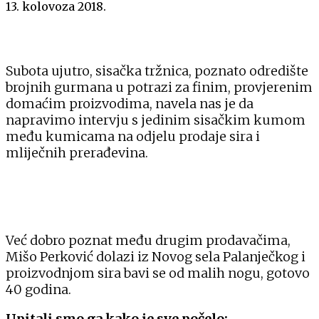
13. kolovoza 2018.
Subota ujutro, sisačka tržnica, poznato odredište
brojnih gurmana u potrazi za finim, provjerenim
domaćim proizvodima, navela nas je da
napravimo intervju s jedinim sisačkim kumom
među kumicama na odjelu prodaje sira i
mliječnih prerađevina.
Već dobro poznat među drugim prodavačima,
Mišo Perković dolazi iz Novog sela Palanječkog i
proizvodnjom sira bavi se od malih nogu, gotovo
40 godina.
Upitali smo ga kako je sve počelo: