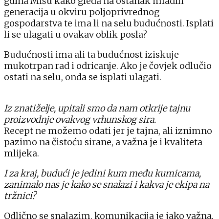
gdina Mišu kako gleda na ostanak mladih
generacija u okviru poljoprivrednog
gospodarstva te ima li na selu budućnosti. Isplati
li se ulagati u ovakav oblik posla?
Budućnosti ima ali ta budućnost iziskuje
mukotrpan rad i odricanje. Ako je čovjek odlučio
ostati na selu, onda se isplati ulagati.
Iz znatiželje, upitali smo da nam otkrije tajnu
proizvodnje ovakvog vrhunskog sira.
Recept ne možemo odati jer je tajna, ali iznimno
pazimo na čistoću sirane, a važna je i kvaliteta
mlijeka.
I za kraj, budući je jedini kum među kumicama,
zanimalo nas je kako se snalazi i kakva je ekipa na
tržnici?
Odlično se snalazim, komunikacija je jako važna,