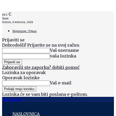
C
28.2
Sisak
Subota, 8 kolovoza, 2026
Registracija / Prijava
Prijaviti se
Dobrodošli! Prijavite se na svoj račun
Vaš username
vaša lozinka
Zaboravili ste zaporku? dobiti pomoć
Lozinka za oporavak
Oporavak lozinke
Vaš e-mail
Lozinka će se vam biti poslana e-poštom.
Siscia hr
NASLOVNICA