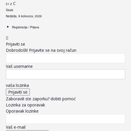
C
21.2
Sisak
Nedjelja, 9 kolovoza, 2026
Registracija / Prijava
Prijaviti se
Dobrodošli! Prijavite se na svoj račun
Vaš username
vaša lozinka
Zaboravili ste zaporku? dobiti pomoć
Lozinka za oporavak
Oporavak lozinke
Vaš e-mail