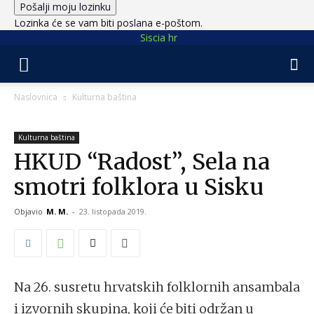
Lozinka će se vam biti poslana e-poštom.
Siscia hr
Naslovnica
Kulturna baština
Kulturna baština
HKUD “Radost”, Sela na
smotri folklora u Sisku
Objavio
M. M.
-
23. listopada 2019.
Na 26. susretu hrvatskih folklornih ansambala
i izvornih skupina, koji će biti održan u