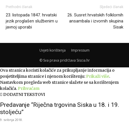
Prethodni članak
Sljedeći članak
23. listopada 1847. hrvatski
26. Susret hrvatskih folklornih
jezik proglašen službenim u
ansambala i izvornih skupina
javnoj uporabi
Sisak
Uvjeti korištenja
Impressum
© Sva prava pridržava Siscia.hr
Ova stranica koristi kolačiće za prikupljanje informacija o
posjetiteljima stranice i njenom korištenju:
Prikaži više
.
Nastavkom pregleda web stranice slažete se sa korištenjem
kolačića.
Prihvaćam
DODATNI TEKSTOVI
Predavanje “Riječna trgovina Siska u 18. i 19.
stoljeću”
9. svibnja 2018.