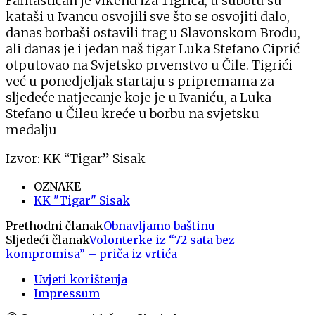
Fantastičan je vikend iza Tigrića; u subotu su
kataši u Ivancu osvojili sve što se osvojiti dalo,
danas borbaši ostavili trag u Slavonskom Brodu,
ali danas je i jedan naš tigar Luka Stefano Ciprić
otputovao na Svjetsko prvenstvo u Čile. Tigrići
već u ponedjeljak startaju s pripremama za
sljedeće natjecanje koje je u Ivaniću, a Luka
Stefano u Čileu kreće u borbu na svjetsku
medalju
Izvor: KK “Tigar” Sisak
OZNAKE
KK "Tigar" Sisak
Prethodni članak
Obnavljamo baštinu
Sljedeći članak
Volonterke iz “72 sata bez
kompromisa” – priča iz vrtića
Uvjeti korištenja
Impressum