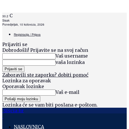
C
30.2
Sisak
Ponedjeljak, 10 kolovoza, 2026
Registracija / Prijava
Prijaviti se
Dobrodošli! Prijavite se na svoj račun
Vaš username
vaša lozinka
Zaboravili ste zaporku? dobiti pomoć
Lozinka za oporavak
Oporavak lozinke
Vaš e-mail
Lozinka će se vam biti poslana e-poštom.
Siscia hr
NASLOVNICA