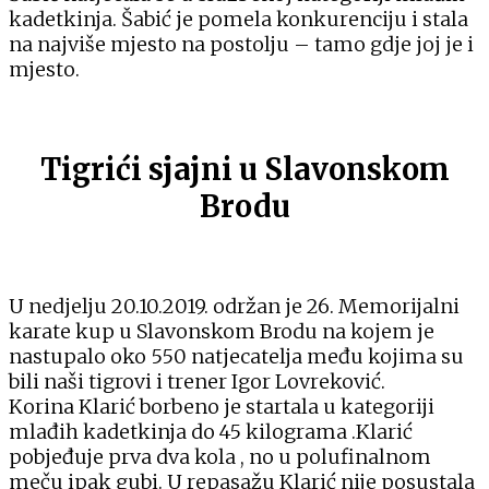
kadetkinja. Šabić je pomela konkurenciju i stala
na najviše mjesto na postolju – tamo gdje joj je i
mjesto.
Tigrići sjajni u Slavonskom
Brodu
U nedjelju 20.10.2019. održan je 26. Memorijalni
karate kup u Slavonskom Brodu na kojem je
nastupalo oko 550 natjecatelja među kojima su
bili naši tigrovi i trener Igor Lovreković.
Korina Klarić borbeno je startala u kategoriji
mlađih kadetkinja do 45 kilograma .Klarić
pobjeđuje prva dva kola , no u polufinalnom
meču ipak gubi. U repasažu Klarić nije posustala