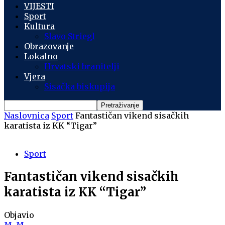
VIJESTI
Sport
Kultura
Slavo Striegl
Obrazovanje
Lokalno
Hrvatski branitelji
Vjera
Sisačka biskupija
Naslovnica
Sport
Fantastičan vikend sisačkih
karatista iz KK “Tigar”
Sport
Fantastičan vikend sisačkih
karatista iz KK “Tigar”
Objavio
M. M.