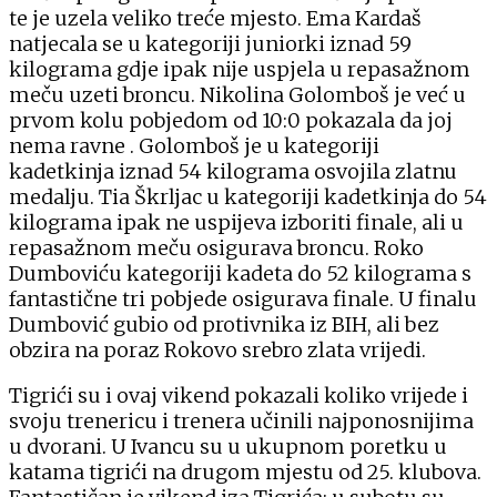
te je uzela veliko treće mjesto. Ema Kardaš
natjecala se u kategoriji juniorki iznad 59
kilograma gdje ipak nije uspjela u repasažnom
meču uzeti broncu. Nikolina Golomboš je već u
prvom kolu pobjedom od 10:0 pokazala da joj
nema ravne . Golomboš je u kategoriji
kadetkinja iznad 54 kilograma osvojila zlatnu
medalju. Tia Škrljac u kategoriji kadetkinja do 54
kilograma ipak ne uspijeva izboriti finale, ali u
repasažnom meču osigurava broncu. Roko
Dumboviću kategoriji kadeta do 52 kilograma s
fantastične tri pobjede osigurava finale. U finalu
Dumbović gubio od protivnika iz BIH, ali bez
obzira na poraz Rokovo srebro zlata vrijedi.
Tigrići su i ovaj vikend pokazali koliko vrijede i
svoju trenericu i trenera učinili najponosnijima
u dvorani. U Ivancu su u ukupnom poretku u
katama tigrići na drugom mjestu od 25. klubova.