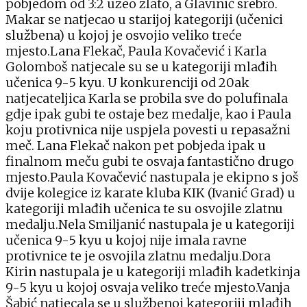
pobjedom od 3:2 uzeo zlato, a Glavinić srebro.
Makar se natjecao u starijoj kategoriji (učenici
službena) u kojoj je osvojio veliko treće
mjesto.Lana Flekač, Paula Kovačević i Karla
Golomboš natjecale su se u kategoriji mlađih
učenica 9-5 kyu. U konkurenciji od 20ak
natjecateljica Karla se probila sve do polufinala
gdje ipak gubi te ostaje bez medalje, kao i Paula
koju protivnica nije uspjela povesti u repasažni
meč. Lana Flekač nakon pet pobjeda ipak u
finalnom meču gubi te osvaja fantastično drugo
mjesto.Paula Kovačević nastupala je ekipno s još
dvije kolegice iz karate kluba KIK (Ivanić Grad) u
kategoriji mlađih učenica te su osvojile zlatnu
medalju.Nela Smiljanić nastupala je u kategoriji
učenica 9-5 kyu u kojoj nije imala ravne
protivnice te je osvojila zlatnu medalju.Dora
Kirin nastupala je u kategoriji mlađih kadetkinja
9-5 kyu u kojoj osvaja veliko treće mjesto.Vanja
Šabić natjecala se u službenoj kategoriji mlađih