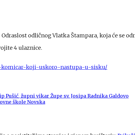
 Odraslost odličnog Vlatka Štampara, koja će se održ
ojite 4 ulaznice.
up-komicar-koji-uskoro-nastupa-u-sisku/
lip Pušić, župni vikar Župe sv. Josipa Radnika Galdovo
novne škole Novska