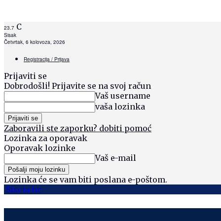
C
23.7
Sisak
Četvrtak, 6 kolovoza, 2026
Registracija / Prijava
Prijaviti se
Dobrodošli! Prijavite se na svoj račun
Vaš username
vaša lozinka
Zaboravili ste zaporku? dobiti pomoć
Lozinka za oporavak
Oporavak lozinke
Vaš e-mail
Lozinka će se vam biti poslana e-poštom.
Siscia hr