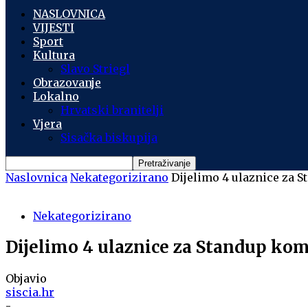
NASLOVNICA
VIJESTI
Sport
Kultura
Slavo Striegl
Obrazovanje
Lokalno
Hrvatski branitelji
Vjera
Sisačka biskupija
Naslovnica
Nekategorizirano
Dijelimo 4 ulaznice za 
Nekategorizirano
Dijelimo 4 ulaznice za Standup ko
Objavio
siscia.hr
-