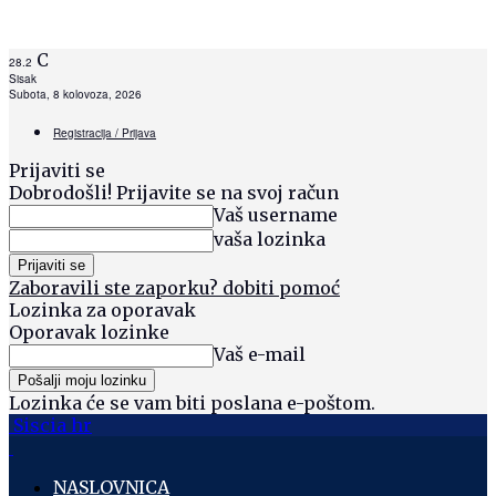
C
28.2
Sisak
Subota, 8 kolovoza, 2026
Registracija / Prijava
Prijaviti se
Dobrodošli! Prijavite se na svoj račun
Vaš username
vaša lozinka
Zaboravili ste zaporku? dobiti pomoć
Lozinka za oporavak
Oporavak lozinke
Vaš e-mail
Lozinka će se vam biti poslana e-poštom.
Siscia hr
NASLOVNICA