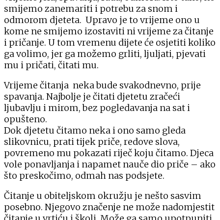
smijemo zanemariti i potrebu za snom i
odmorom djeteta. Upravo je to vrijeme ono u
kome ne smijemo izostaviti ni vrijeme za čitanje
i pričanje. U tom vremenu dijete će osjetiti koliko
ga volimo, jer ga možemo grliti, ljuljati, pjevati
mu i pričati, čitati mu.
Vrijeme čitanja neka bude svakodnevno, prije
spavanja. Najbolje je čitati djetetu zračeći
ljubavlju i mirom, bez pogledavanja na sat i
opušteno.
Dok djetetu čitamo neka i ono samo gleda
slikovnicu, prati tijek priče, redove slova,
povremeno mu pokazati riječ koju čitamo. Djeca
vole ponavljanja i napamet nauče dio priče – ako
što preskočimo, odmah nas podsjete.
Čitanje u obiteljskom okružju je nešto sasvim
posebno. Njegovo značenje ne može nadomjestit
čitanje u vrtiću i školi. Može ga samo upotpuniti.