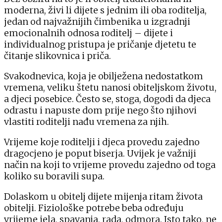
moderna, živi li dijete s jednim ili oba roditelja,
jedan od najvažnijih čimbenika u izgradnji
emocionalnih odnosa roditelj – dijete i
individualnog pristupa je pričanje djetetu te
čitanje slikovnica i priča.
Svakodnevica, koja je obilježena nedostatkom
vremena, veliku štetu nanosi obiteljskom životu,
a djeci posebice. Često se, stoga, dogodi da djeca
odrastu i napuste dom prije nego što njihovi
vlastiti roditelji nađu vremena za njih.
Vrijeme koje roditelji i djeca provedu zajedno
dragocjeno je poput biserja. Uvijek je važniji
način na koji to vrijeme provedu zajedno od toga
koliko su boravili supa.
Dolaskom u obitelj dijete mijenja ritam života
obitelji. Fiziološke potrebe beba određuju
vrijeme jela, spavanja, rada, odmora. Isto tako, ne