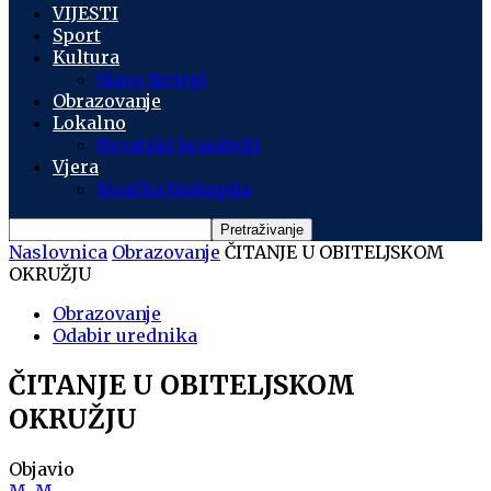
VIJESTI
Sport
Kultura
Slavo Striegl
Obrazovanje
Lokalno
Hrvatski branitelji
Vjera
Sisačka biskupija
Naslovnica
Obrazovanje
ČITANJE U OBITELJSKOM
OKRUŽJU
Obrazovanje
Odabir urednika
ČITANJE U OBITELJSKOM
OKRUŽJU
Objavio
M. M.