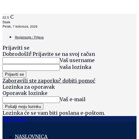
C
22.5
Sisak
Petak, 7 kolovoza, 2026
Registracija / Prijava
Prijaviti se
Dobrodošli! Prijavite se na svoj račun
Vaš username
vaša lozinka
Zaboravili ste zaporku? dobiti pomoć
Lozinka za oporavak
Oporavak lozinke
Vaš e-mail
Lozinka će se vam biti poslana e-poštom.
Siscia hr
NASLOVNICA