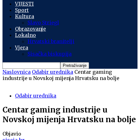
VIJESTI
Sport
Kultura
Slavo Striegl
Obrazovanje
Lokalno
Hrvatski branitelji
Vjera
Sisačka biskupija
Naslovnica
Odabir urednika
Centar gaming
industrije u Novskoj mijenja Hrvatsku na bolje
Odabir urednika
Centar gaming industrije u
Novskoj mijenja Hrvatsku na bolje
Objavio
siscia.hr