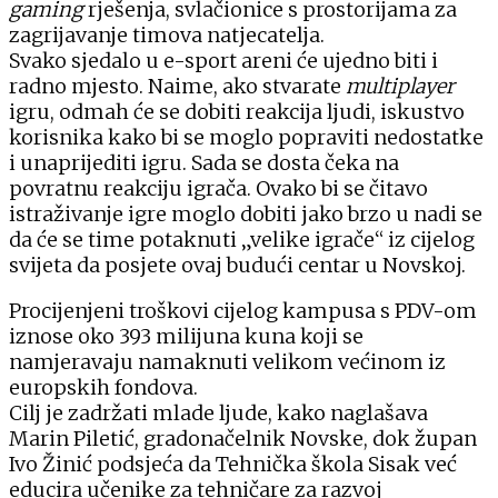
gaming
rješenja, svlačionice s prostorijama za
zagrijavanje timova natjecatelja.
Svako sjedalo u e-sport areni će ujedno biti i
radno mjesto. Naime, ako stvarate
multiplayer
igru, odmah će se dobiti reakcija ljudi, iskustvo
korisnika kako bi se moglo popraviti nedostatke
i unaprijediti igru. Sada se dosta čeka na
povratnu reakciju igrača. Ovako bi se čitavo
istraživanje igre moglo dobiti jako brzo u nadi se
da će se time potaknuti „velike igrače“ iz cijelog
svijeta da posjete ovaj budući centar u Novskoj.
Procijenjeni troškovi cijelog kampusa s PDV-om
iznose oko 393 milijuna kuna koji se
namjeravaju namaknuti velikom većinom iz
europskih fondova.
Cilj je zadržati mlade ljude, kako naglašava
Marin Piletić, gradonačelnik Novske, dok župan
Ivo Žinić podsjeća da Tehnička škola Sisak već
educira učenike za tehničare za razvoj