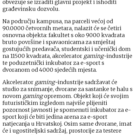
obvezuje se izraditi glavni projekt i ishoditi
građevinsku dozvolu.
Na području kampusa, na parceli većoj od
90.0000 četvornih metara, nalazit će se četiri
osnovna objekta: fakultet s oko 9000 kvadrata
bruto površine i spavaonicama za smještaj
gostujućih predavača, studentski i učenički dom
na 11500 kvadrata, akcelerator
gaming-
industrije
te poduzetnički inkubator za e-sport s
dvoranom od 4000 sjedećih mjesta.
Akcelerator
gaming-
industrije sadržavat će
studio za snimanje, dvorane za sastanke te halu s
novom
gaming
opremom. Objekt koji će svojim
futurističkim izgledom najviše plijeniti
pozornost javnosti je spomenuti inkubator za e-
sport koji će biti jedina arena za e-sport
natjecanja u Hrvatskoj. Osim same dvorane, imat
će i ugostiteljski sadržaj, prostorije za testere