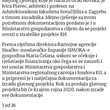
idejnog rješenja, koje je naručio Grad Novska, je
Ivica Plavec, arhitekt i profesor na
Arhitektonskom fakultetu Sveučilišta u Zagrebu
s timom suradnika. Idejno rješenje sa svom
potrebnom dokumentacijom predano je i u
Ministarstvo gospodarstva s ciljem da se projekt
uvrsti u strateške projekte RH.
Prema riječima direktora Razvojne agencije
Sisačko-moslavačke županije SIMORA-e
gospodina Maria Čelana, uskoro se očekuje i
rješavanje financiranja oko čega su se zauzeli i
svi unutar Ministarstva gospodarstva i
Ministarstva regionalnog razvoja i fondova EU, a
u pripremi je i natječajna dokumentacija za
izradu glavnog projekta. Rok za predaju glavnog
projekta bit će krajem rujna 2020. nakon izrade
sve dokumentacije.
1
od 16