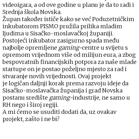
videoigara, a od ove godine u planu je da to radi i
Srednja škola Novska.
Župan također ističe kako se već Poduzetničkim
inkubatorom PISMO pružila prilika mladim
ljudima u Sisačko-moslavačkoj županiji.
Postojeći inkubator zasigurno spada među
najbolje opremljene
gaming-
centre u svijetu s
opremom vrijednom više od milijun eura, a zbog
bespovratnih financijskih potpora za naše mlade
startupe on je postao poželjno mjesto za rad i
stvaranje novih vrijednosti. Ovaj projekt
je logičan daljnji korak prema razvoju ideje da
Sisačko-moslavačka županija i grad Novska
postanu središte
gaming-
industrije, ne samo u
RH nego i široj regiji.
A mi ćemo se usuditi dodati da, uz ovakav
projekt, zašto i ne bi?