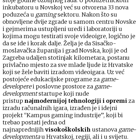
stoje godine ozbiljnog rada. U poduzetničkom
inkubatoru u Novskoj već su otvorena 33 nova
poduzeća u
gaming
sektoru. Nakon što su
obnovljene dvije zgrade u samom centru Novske
i gejmerima ustupljeni uredi i laboratoriji u
kojima mogu testirati svoje videoigre, logično je
da se ide i korak dalje. Želja je da Sisačko-
moslavačka županija i grad Novska, koji je od
Zagreba udaljen stotinjak kilometara, postanu
privlačno mjesto za sve mlade ljude iz Hrvatske
koji se žele baviti izradom videoigara. Uz već
postojeće edukacijske programe za
game-
developere
i poslovne prostore za
game-
development
startupe koji nude
pristup
najmodernijoj tehnologiji i opremi
za
izradu računalnih igara, izrađen je i idejni
projekt “Kampus gaming industrije”, koji bi
trebao postati jedna od
najnaprednijih
visokoškolskih
ustanova
game-
developmenta
u Hrvatskoj, regiji, ali i u svijetu.