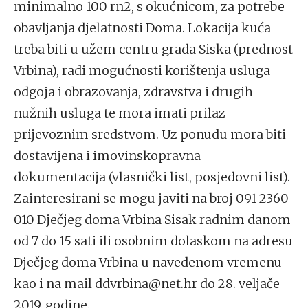
minimalno 100 rn2, s okućnicom, za potrebe
obavljanja djelatnosti Doma. Lokacija kuća
treba biti u užem centru grada Siska (prednost
Vrbina), radi mogućnosti korištenja usluga
odgoja i obrazovanja, zdravstva i drugih
nužnih usluga te mora imati prilaz
prijevoznim sredstvom. Uz ponudu mora biti
dostavijena i imovinskopravna
dokumentacija (vlasnički list, posjedovni list).
Zainteresirani se mogu javiti na broj 091 2360
010 Dječjeg doma Vrbina Sisak radnim danom
od 7 do 15 sati ili osobnim dolaskom na adresu
Dječjeg doma Vrbina u navedenom vremenu
kao i na mail ddvrbina@net.hr do 28. veljače
2019. godine.