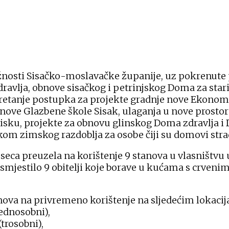
ežnosti Sisačko-moslavačke županije, uz pokrenute
avlja, obnove sisačkog i petrinjskog Doma za sta
retanje postupka za projekte gradnje nove Ekonomsk
bnove Glazbene škole Sisak, ulaganja u nove prosto
isku, projekte za obnovu glinskog Doma zdravlja i D
ekom zimskog razdoblja za osobe čiji su domovi stra
seca preuzela na korištenje 9 stanova u vlasništvu
a smjestilo 9 obitelji koje borave u kućama s crven
anova na privremeno korištenje na sljedećim lokaci
jednosobni),
trosobni),