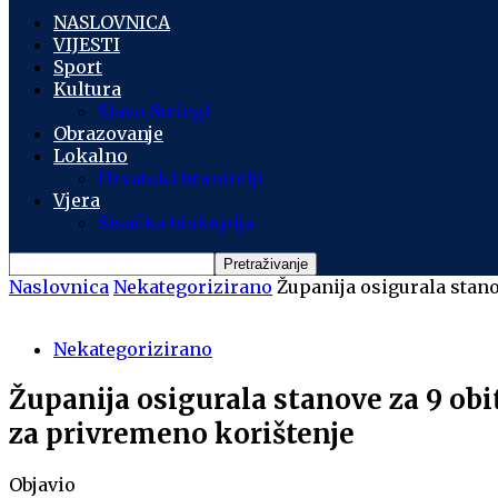
NASLOVNICA
VIJESTI
Sport
Kultura
Slavo Striegl
Obrazovanje
Lokalno
Hrvatski branitelji
Vjera
Sisačka biskupija
Naslovnica
Nekategorizirano
Županija osigurala stano
Nekategorizirano
Županija osigurala stanove za 9 obi
za privremeno korištenje
Objavio