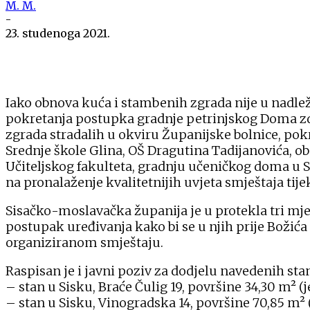
M. M.
-
23. studenoga 2021.
Iako obnova kuća i stambenih zgrada nije u nadl
pokretanja postupka gradnje petrinjskog Doma zdr
zgrada stradalih u okviru Županijske bolnice, pok
Srednje škole Glina, OŠ Dragutina Tadijanovića, o
Učiteljskog fakulteta, gradnju učeničkog doma u S
na pronalaženje kvalitetnijih uvjeta smještaja tij
Sisačko-moslavačka županija je u protekla tri mje
postupak uređivanja kako bi se u njih prije Božić
organiziranom smještaju.
Raspisan je i javni poziv za dodjelu navedenih st
– stan u Sisku, Braće Čulig 19, površine 34,30 m² (
– stan u Sisku, Vinogradska 14, površine 70,85 m² (