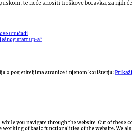
puskom, te neće snositi troškove boravka, za njih ć
hove unučadi
ješnog start up-a“
ja o posjetiteljima stranice i njenom korištenju:
Prikaži
while you navigate through the website. Out of these co
e working of basic functionalities of the website. We al