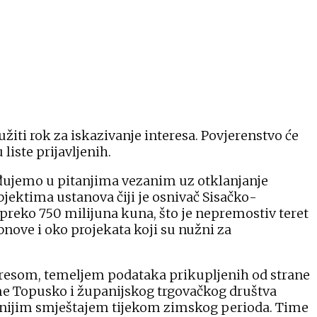
užiti rok za iskazivanje interesa. Povjerenstvo će
iste prijavljenih.
ujemo u pitanjima vezanim uz otklanjanje
bjektima ustanova čiji je osnivač Sisačko-
 preko 750 milijuna kuna, što je nepremostiv teret
bnove i oko projekata koji su nužni za
otresom, temeljem podataka prikupljenih od strane
me Topusko i županijskog trgovačkog društva
itetnijim smještajem tijekom zimskog perioda. Time