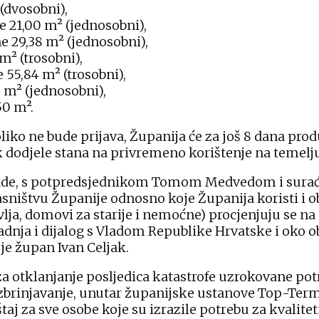
(dvosobni),
ne 21,00 m² (jednosobni),
ne 29,38 m² (jednosobni),
m² (trosobni),
 55,84 m² (trosobni),
8 m² (jednosobni),
50 m².
oliko ne bude prijava, Županija će za još 8 dana prod
odjele stana na privremeno korištenje na temelju l
lade, s potpredsjednikom Tomom Medvedom i surađ
lasništvu Županije odnosno koje Županija koristi i o
lja, domovi za starije i nemoćne) procjenjuju se na
adnja i dijalog s Vladom Republike Hrvatske i oko o
je župan Ivan Celjak.
 za otklanjanje posljedica katastrofe uzrokovane p
zbrinjavanje, unutar županijske ustanove Top-Ter
štaj za sve osobe koje su izrazile potrebu za kval