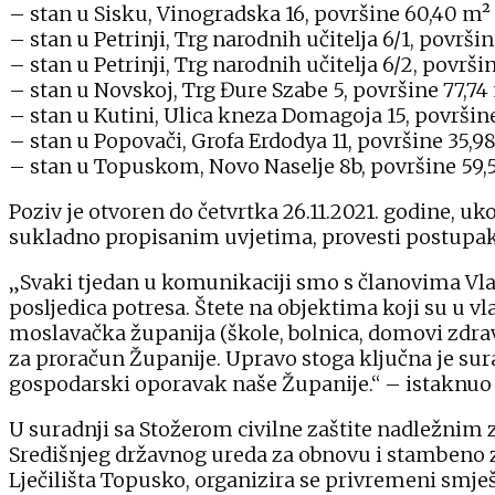
– stan u Sisku, Vinogradska 16, površine 60,40 m² 
– stan u Petrinji, Trg narodnih učitelja 6/1, površi
– stan u Petrinji, Trg narodnih učitelja 6/2, površi
– stan u Novskoj, Trg Đure Szabe 5, površine 77,74 
– stan u Kutini, Ulica kneza Domagoja 15, površine
– stan u Popovači, Grofa Erdodya 11, površine 35,9
– stan u Topuskom, Novo Naselje 8b, površine 59,
Poziv je otvoren do četvrtka 26.11.2021. godine, uk
sukladno propisanim uvjetima, provesti postupak d
„Svaki tjedan u komunikaciji smo s članovima V
posljedica potresa. Štete na objektima koji su u v
moslavačka županija (škole, bolnica, domovi zdrav
za proračun Županije. Upravo stoga ključna je sur
gospodarski oporavak naše Županije.“ – istaknuo 
U suradnji sa Stožerom civilne zaštite nadležnim
Središnjeg državnog ureda za obnovu i stambeno 
Lječilišta Topusko, organizira se privremeni smje