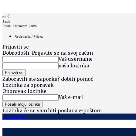
C
31
Sisak
Petak, 7 kolovoza, 2026
Registracija / Prijava
Prijaviti se
Dobrodošli! Prijavite se na svoj račun
Vaš username
vaša lozinka
Zaboravili ste zaporku? dobiti pomoć
Lozinka za oporavak
Oporavak lozinke
Vaš e-mail
Lozinka će se vam biti poslana e-poštom.
Siscia hr