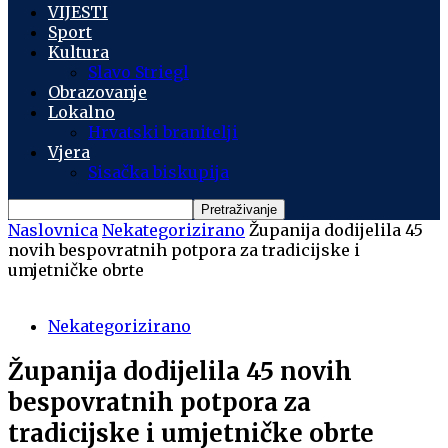
VIJESTI
Sport
Kultura
Slavo Striegl
Obrazovanje
Lokalno
Hrvatski branitelji
Vjera
Sisačka biskupija
Naslovnica
Nekategorizirano
Županija dodijelila 45
novih bespovratnih potpora za tradicijske i
umjetničke obrte
Nekategorizirano
Županija dodijelila 45 novih
bespovratnih potpora za
tradicijske i umjetničke obrte