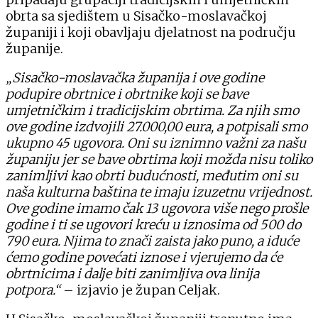
obrta sa sjedištem u Sisačko-moslavačkoj
županiji i koji obavljaju djelatnost na području
županije.
„Sisačko-moslavačka županija i ove godine
podupire obrtnice i obrtnike koji se bave
umjetničkim i tradicijskim obrtima. Za njih smo
ove godine izdvojili 27.000,00 eura, a potpisali smo
ukupno 45 ugovora. Oni su iznimno važni za našu
županiju jer se bave obrtima koji možda nisu toliko
zanimljivi kao obrti budućnosti, međutim oni su
naša kulturna baština te imaju izuzetnu vrijednost.
Ove godine imamo čak 13 ugovora više nego prošle
godine i ti se ugovori kreću u iznosima od 500 do
790 eura. Njima to znači zaista jako puno, a iduće
ćemo godine povećati iznose i vjerujemo da će
obrtnicima i dalje biti zanimljiva ova linija
potpora.“
– izjavio je župan Celjak.