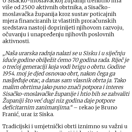
U Sisačko-moslavačkoj županiji trenutno ima
više od 2500 aktivnih obrtnika, a Sisačko-
moslavačka županija kroz sustav poticajnih
mjera financiranih iz vlastitih proračunskih
sredstava nastoji doprinijeti njihovom razvoju,
očuvanju i unapređenju njihovih poslovnih
aktivnosti.
„Naša urarska radnja nalazi se u Sisku i u siječnju
iduće godine obilježit ćemo 70 godina rada. Riječ je
o trećoj generaciji koja vodi brigu o obrtu. Godine
1954. moj je djed osnovao obrt, nakon čega ga
nasljeđuje otac, a danas sam vlasnik obrta ja. Tako
malim obrtima jako puno znači potpora i interes
Sisačko-moslavačke županije i htio bih se zahvaliti
Županiji što već dugi niz godina daje potpore
deficitarnim zanimanjima.“
– rekao je Bruno
Franić, urar iz Siska.
Tradicijski i umjetnički obrti iznimno su važni u