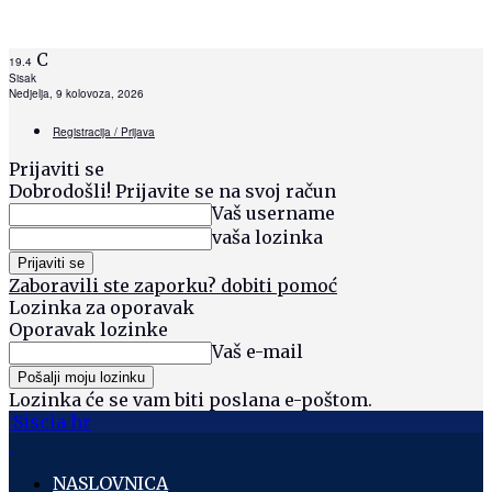
C
19.4
Sisak
Nedjelja, 9 kolovoza, 2026
Registracija / Prijava
Prijaviti se
Dobrodošli! Prijavite se na svoj račun
Vaš username
vaša lozinka
Zaboravili ste zaporku? dobiti pomoć
Lozinka za oporavak
Oporavak lozinke
Vaš e-mail
Lozinka će se vam biti poslana e-poštom.
Siscia hr
NASLOVNICA