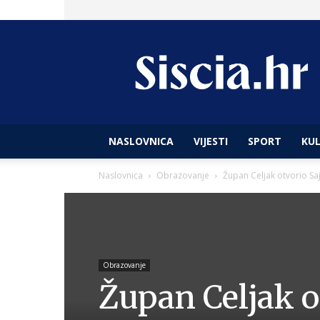
Siscia
hr
NASLOVNICA
VIJESTI
SPORT
KU
Naslovnica
Obrazovanje
Župan Celjak otvorio Sa
Obrazovanje
Župan Celjak o