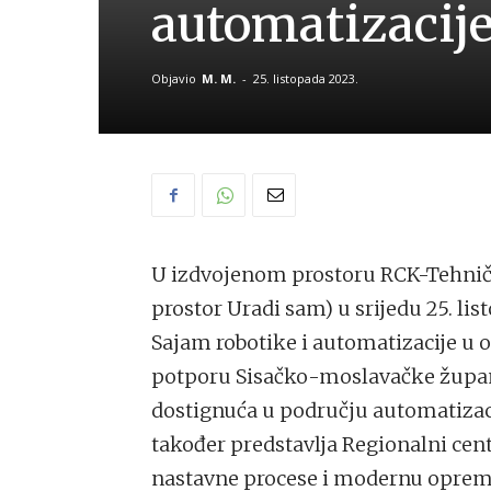
automatizacij
Objavio
M. M.
-
25. listopada 2023.
U izdvojenom prostoru RCK-Tehničke
prostor Uradi sam) u srijedu 25. li
Sajam robotike i automatizacije u o
potporu Sisačko-moslavačke županij
dostignuća u području automatizacij
također predstavlja Regionalni cen
nastavne procese i modernu oprem