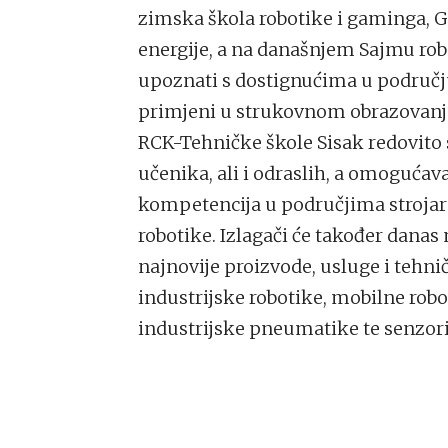
zimska škola robotike i gaminga, 
energije, a na današnjem Sajmu robo
upoznati s dostignućima u području
primjeni u strukovnom obrazovanj
RCK-Tehničke škole Sisak redovito
učenika, ali i odraslih, a omogućav
kompetencija u područjima strojars
robotike. Izlagači će također danas n
najnovije proizvode, usluge i tehni
industrijske robotike, mobilne robot
industrijske pneumatike te senzori