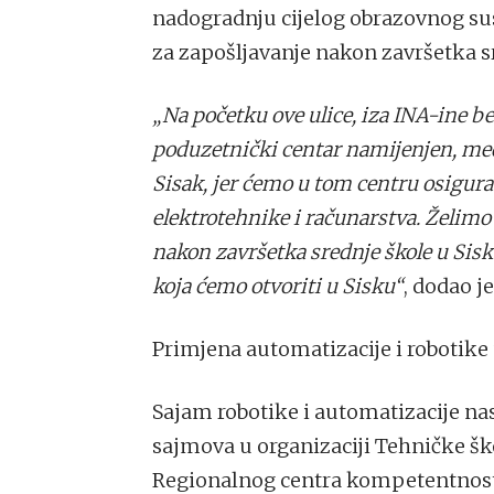
nadogradnju cijelog obrazovnog sus
za zapošljavanje nakon završetka s
„Na početku ove ulice, iza INA-ine b
poduzetnički centar namijenjen, međ
Sisak, jer ćemo u tom centru osigurat
elektrotehnike i računarstva. Želim
nakon završetka srednje škole u Sisku
koja ćemo otvoriti u Sisku“
, dodao j
Primjena automatizacije i robotik
Sajam robotike i automatizacije na
sajmova u organizaciji Tehničke šk
Regionalnog centra kompetentnosti.