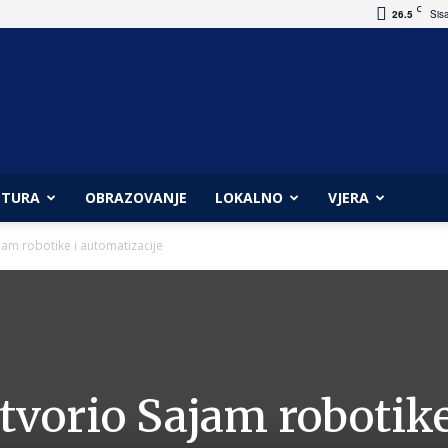
C
26.5
Sis
LTURA
OBRAZOVANJE
LOKALNO
VJERA
jam robotike i automatizacije
tvorio Sajam robotike