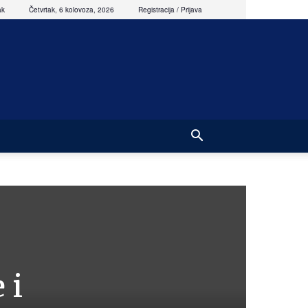
ak
Četvrtak, 6 kolovoza, 2026
Registracija / Prijava
 i