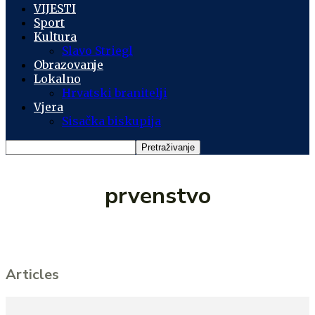
VIJESTI
Sport
Kultura
Slavo Striegl
Obrazovanje
Lokalno
Hrvatski branitelji
Vjera
Sisačka biskupija
prvenstvo
Articles