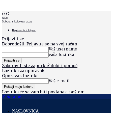
C
22
Sisak
Subota, 8 kolovoza, 2026
Registracija / Prijava
Prijaviti se
Dobrodošli! Prijavite se na svoj račun
Vaš username
vaša lozinka
Zaboravili ste zaporku? dobiti pomoć
Lozinka za oporavak
Oporavak lozinke
Vaš e-mail
Lozinka će se vam biti poslana e-poštom.
Siscia hr
NASLOVNICA