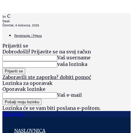
C
34
Sisak
Četvrtak, 6 kolovoza, 2026
Registracija / Prijava
Prijaviti se
Dobrodošli! Prijavite se na svoj račun
Vaš username
vaša lozinka
Zaboravili ste zaporku? dobiti pomoć
Lozinka za oporavak
Oporavak lozinke
Vaš e-mail
Lozinka će se vam biti poslana e-poštom.
Siscia hr
NASLOVNICA