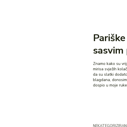
Pariške 
sasvim
Znamo kako su vri
mirisa svježih kola
da su slatki dodat
blagdana, donosimo
dospio u moje ruke,
NEKATEGORIZIRA