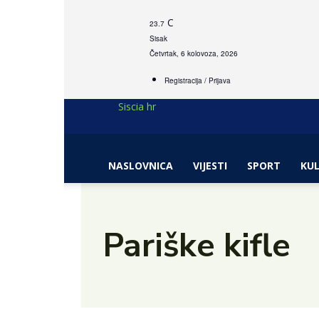
C
23.7
Sisak
Četvrtak, 6 kolovoza, 2026
Registracija / Prijava
Siscia hr
NASLOVNICA
VIJESTI
SPORT
KU
Pariške kifle