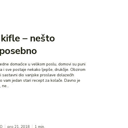
kifle – nešto
 posebno
jedne domaćice u velikom poslu, domovi su puni
ča i sve postaje nekako ljepše, drukčije. Obzirom
ci sastavni dio vanjske proslave dolazećih
 vam jedan stari recept za kolače. Davno je
 ne...
NO
pro 21, 2018
1
min.