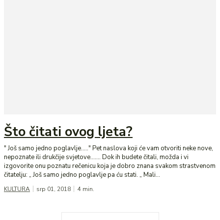
Što čitati ovog ljeta?
" Još samo jedno poglavlje....." Pet naslova koji će vam otvoriti neke nove,
nepoznate ili drukčije svjetove……. Dok ih budete čitali, možda i vi
izgovorite onu poznatu rečenicu koja je dobro znana svakom strastvenom
čitatelju: „ Još samo jedno poglavlje pa ću stati. „ Mali...
KULTURA
srp 01, 2018
4
min.