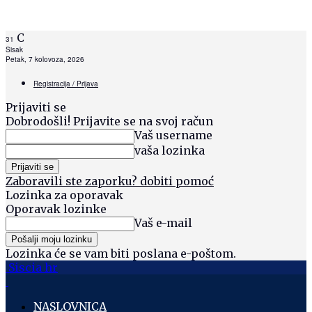
C
31
Sisak
Petak, 7 kolovoza, 2026
Registracija / Prijava
Prijaviti se
Dobrodošli! Prijavite se na svoj račun
Vaš username
vaša lozinka
Zaboravili ste zaporku? dobiti pomoć
Lozinka za oporavak
Oporavak lozinke
Vaš e-mail
Lozinka će se vam biti poslana e-poštom.
Siscia hr
NASLOVNICA