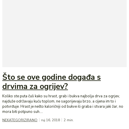
Što se ove godine događa s
drvima za ogrijev?
Koliko ste puta čuli kako su hrast, grab i bukva najbolja drva za ogrjev,
najduže održavaju kuću toplom, ne sagorijevaju brzo, a cijena im to i
potvrđuje. Hrast je nešto kaloričniji od bukve ili graba i stvara jaki žar, no
mora biti potpuno suh....
NEKATEGORIZIRANO
ruj 16, 2018
2
min.