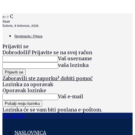
C
21.7
Sisak
Subota, 8 kolovoza, 2026
Registracija / Prijava
Prijaviti se
Dobrodošli! Prijavite se na svoj račun
Vaš username
vaša lozinka
Zaboravili ste zaporku? dobiti pomoć
Lozinka za oporavak
Oporavak lozinke
Vaš e-mail
Lozinka će se vam biti poslana e-poštom.
Siscia hr
NASLOVNICA