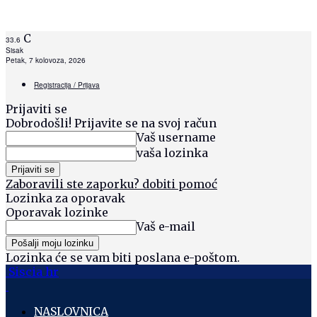
C
33.6
Sisak
Petak, 7 kolovoza, 2026
Registracija / Prijava
Prijaviti se
Dobrodošli! Prijavite se na svoj račun
Vaš username
vaša lozinka
Zaboravili ste zaporku? dobiti pomoć
Lozinka za oporavak
Oporavak lozinke
Vaš e-mail
Lozinka će se vam biti poslana e-poštom.
Siscia hr
NASLOVNICA