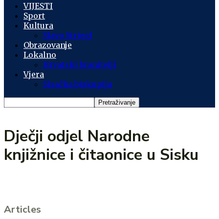
VIJESTI
Sport
Kultura
Slavo Striegl
Obrazovanje
Lokalno
Hrvatski branitelji
Vjera
Sisačka biskupija
Dječji odjel Narodne
knjižnice i čitaonice u Sisku
Articles