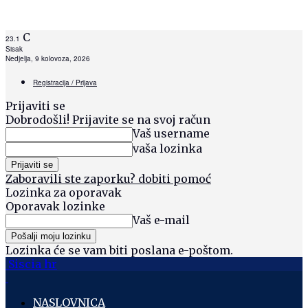
C
23.1
Sisak
Nedjelja, 9 kolovoza, 2026
Registracija / Prijava
Prijaviti se
Dobrodošli! Prijavite se na svoj račun
Vaš username
vaša lozinka
Zaboravili ste zaporku? dobiti pomoć
Lozinka za oporavak
Oporavak lozinke
Vaš e-mail
Lozinka će se vam biti poslana e-poštom.
Siscia hr
NASLOVNICA