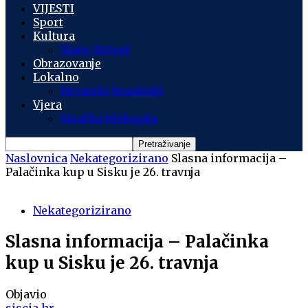
VIJESTI
Sport
Kultura
Slavo Striegl
Obrazovanje
Lokalno
Hrvatski branitelji
Vjera
Sisačka biskupija
Naslovnica
Nekategorizirano
Slasna informacija –
Palačinka kup u Sisku je 26. travnja
Nekategorizirano
Slasna informacija – Palačinka
kup u Sisku je 26. travnja
Objavio
siscia.hr