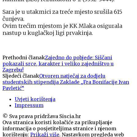
Sara je u utakmici za treće mjesto srušila 615
čunjeva.
Ovim trećim mjestom je KK Mlaka osigurala
nastup u kuglačkoj ligi prvakinja.
Prethodni članak
Zajedno do pobjede: Siščani
pokazali srce, karakter i veliko zajedništvo u
Zagrebu!
Sljedeći članak
Otvoren natječaj za dodjelu
studentskih stipendija Zaklade „Fra Bonifacije Ivan
Pavletić“
Uvjeti korištenja
Impressum
© Sva prava pridržava Siscia.hr
Ova stranica koristi kolačiće za prikupljanje
informacija o posjetiteljima stranice i njenom
korištenju:
Prikaži više
. Nastavkom pregleda web