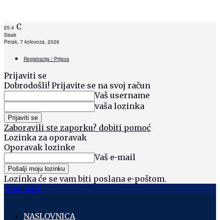
C
25.4
Sisak
Petak, 7 kolovoza, 2026
Registracija / Prijava
Prijaviti se
Dobrodošli! Prijavite se na svoj račun
Vaš username
vaša lozinka
Zaboravili ste zaporku? dobiti pomoć
Lozinka za oporavak
Oporavak lozinke
Vaš e-mail
Lozinka će se vam biti poslana e-poštom.
Siscia hr
NASLOVNICA