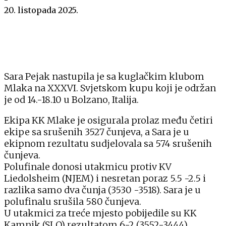
20. listopada 2025.
Sara Pejak nastupila je sa kuglačkim klubom
Mlaka na XXXVI. Svjetskom kupu koji je održan
je od 14.-18.10 u Bolzano, Italija.
Ekipa KK Mlake je osigurala prolaz među četiri
ekipe sa srušenih 3527 čunjeva, a Sara je u
ekipnom rezultatu sudjelovala sa 574 srušenih
čunjeva.
Polufinale donosi utakmicu protiv KV
Liedolsheim (NJEM) i nesretan poraz 5.5 -2.5 i
razlika samo dva čunja (3530 -3518). Sara je u
polufinalu srušila 580 čunjeva.
U utakmici za treće mjesto pobijedile su KK
Kamnik (SLO) rezultatom 6-2 (3552-3444).