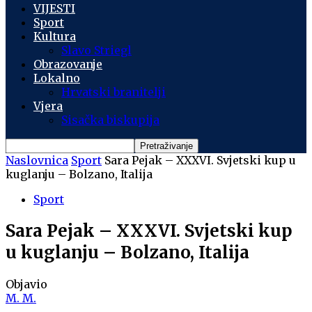
VIJESTI
Sport
Kultura
Slavo Striegl
Obrazovanje
Lokalno
Hrvatski branitelji
Vjera
Sisačka biskupija
Naslovnica
Sport
Sara Pejak – XXXVI. Svjetski kup u
kuglanju – Bolzano, Italija
Sport
Sara Pejak – XXXVI. Svjetski kup
u kuglanju – Bolzano, Italija
Objavio
M. M.
-