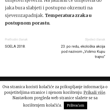
umjeren sjeverni. Na Jadranu će umjerena do
jaka bura slabjeti i postupno okrenuti na
sjeverozapadnjak.
Temperatura zraka u
postupnom porastu.
Prethodni članak
Sljedeći članak
SOELA 2018.
23. po redu, ekološka akcija
pod nazivom „Volimo Kupu
trajno“
Ova stranica koristi kolačiće za prikupljanje informacija o
posjetiteljima stranice i njenom korištenju:
Prikaži više
.
Nastavkom pregleda web stranice slažete se sa
Uvjeti korištenja
Impressum
korištenjem kolačića.
Prihvaćam
© Sva prava pridržava Siscia.hr