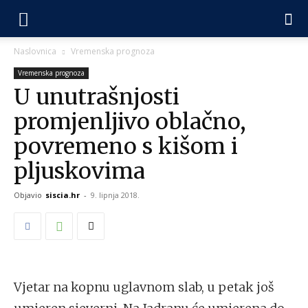
Naslovnica
Vremenska prognoza
Vremenska prognoza
U unutrašnjosti
promjenljivo oblačno,
povremeno s kišom i
pljuskovima
Objavio
siscia.hr
-
9. lipnja 2018.
Vjetar na kopnu uglavnom slab, u petak još